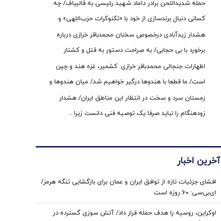
قضائیه چگونه به دبیری شعام رسید؟
حمله شدیداللحن برادر داماد شهید رئیسی به قالیباف/ چه
کسانی دنبال برندسازی از خود با «تکنوکرات حزب‌اللهی» و
«رضاخان حزب‌اللهی» بودند؟
هشدار زیدآبادی درخصوص سخنان محمدباقر خرازی درباره
برخورد با بی حجابی/ به صراحت دستور به قتل و کشتار
شهروندان و اشغال دوایر دولتی داده است/ چگونه چنین فرد
اظهارات جنجالی محمدباقر خرازی: کشمیر، غزه هند و چین
خطرناکی آزاد است؟
است/ ما قطعا با هندوها درگیر خواهیم شد/ میان هندوها و
یهودیان و اسرائیل پیوندهای ذاتی وجود دارد
زمستان سرد و سخت در انتظار این مناطق ایران/ هشدار
زودهنگام را نباید صرفا یک توصیه فنی دانست زیرا ...
آخرین اخبار
افشای جزئیات تازه از توافق ایران و عمان برای بازگشایی تنگه هرمز/
ای‌بی‌سی: ۶۰ روزه است
اوکراین، روسیه را هدف حمله قرار داد/ آتش سوزی گسترده در