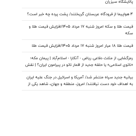
پالایشگاه سیزران
4 هواپیما از فرودگاه عربستان گریختند/ پشت پرده چه خبر است؟
قیمت طلا و سکه امروز شنبه ۱۷ مرداد ۱۴۰۵/افزایش قیمت طلا و
سکه
قیمت طلا ۱۸ عیار امروز شنبه ۱۷ مرداد ۱۴۰۵/افزایش قیمت طلا
رمزگشایی از مثلث دفاعی ریاض - آنکارا - اسلام‌آباد | پیمان مکه؛
«ناتوی اسلامی» یا حلقه‌ جدید از اقمار ناتو در پیرامون ایران؟ | نقش
پنهان ترکیه در اتصال ائتلاف مکه به ناتو
بیانیه جدید سپاه منتشر شد/ آمریکا و اسرائیل در جنگ علیه ایران
به اهداف خود دست نیافتند/ امروز، منطقه و جهان، شاهد یکی از
پیچیده ترین نبردهای تاریخی معاصر است