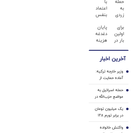
حمله
با
مثبت به
به
اعتماد
معامله‌گران
زردی
بنفس
رسید!
دندان
لبخند
برای
پایان
ها با
بزن
اولین
دغدغه
ژل
(ژل
بار در
هزینه
سفید
سفیدکننده
ایران
های
کننده
دندان40%تخفیف)
🇮🇷
دندان
دندان!
آخرین اخبار
این
پزشکی
خرید40%تخفیف
دکتر
با پک
وزیر خارجه ترکیه:
کرم
سفید
1
آماده حمایت از
ترمیم
کننده
مذاکرات ایران و
کننده
خانگی
حمله اسرائیل به
آمریکا هستیم
2
23
مواضع حزب‌الله در
روزه
جنوب لبنان
ساخت!
یک میلیون تومان
3
در برابر تورم ۱۲۸
درصدی/ افزایش
واکنش خانواده
کالابرگ منتفی
4