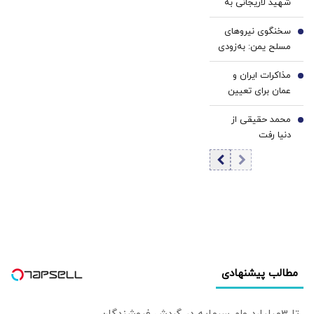
شهید لاریجانی به
شد؟
یک ادعا/ از اظهارات
سخنگوی نیروهای
شتاب‌زده و غیر
5
مسلح یمن: به‌زودی
کارشناسی شدیداً
بیانیه مهم درباره
اجتناب کنید
مذاکرات ایران و
یک عملیات
6
عمان برای تعیین
گسترده صادر
تعرفه ۳ تا ۷
می‌شود
محمد حقیقی از
درصدی در تنگه
7
دنیا رفت
هرمز / رویترز خبر
داد
مطالب پیشنهادی