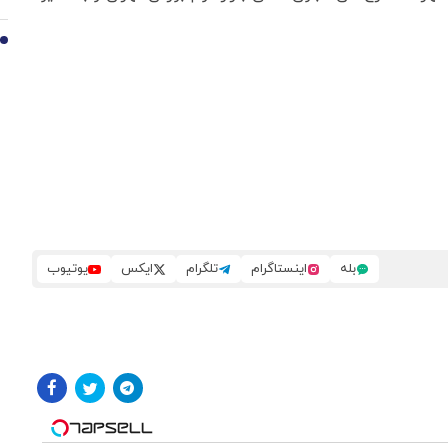
10
بله
اینستاگرام
تلگرام
ایکس
یوتیوب