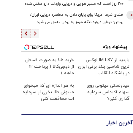
قوه قضائیه ورود نمی‌کند؟
۲۰۰ روز است که مسیر هوایی و دریایی واردات دارو مختل شده
است / نخستین قربانی هر جنگ، سلامت مردم است
10
افشای شرط آمریکا برای پایان دادن به محاصره دریایی ایران/
رویترز: توافق درباره تنگه هرمز به زودی حاصل می شود
پیشنهاد ویژه
بازدید از IM LS7 لوکس
خرید طلا به صورت قسطی
ترین شاسی بلند برقی ایران
از دیجی‌کالا ( پرداخت 12
در باشگاه انقلاب
ماهه )
میدونستی میتونی روی
به هر اندازه ای که میخوای
سهام آدیداس سرمایه
میتونی طلا بخری از سرمایه
گذاری کنی؟
ات محافظت کنی
آخرین اخبار