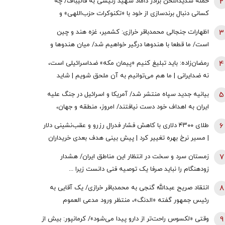
2
حمله شدیداللحن برادر داماد شهید رئیسی به قالیباف/ چه
کسانی دنبال برندسازی از خود با «تکنوکرات حزب‌اللهی» و
«رضاخان حزب‌اللهی» بودند؟
3
اظهارات جنجالی محمدباقر خرازی: کشمیر، غزه هند و چین
است/ ما قطعا با هندوها درگیر خواهیم شد/ میان هندوها و
یهودیان و اسرائیل پیوندهای ذاتی وجود دارد
4
رمضان‌زاده: باید تبلیغ کنیم «پیمان مکه» ضداسرائیلی است،
نه ضدایرانی | ما هم می‌توانیم به آن ملحق شویم | شاید
تندروها با حضور ایران در این پیمان مخالفت کنند اما...
5
بیانیه جدید سپاه منتشر شد/ آمریکا و اسرائیل در جنگ علیه
ایران به اهداف خود دست نیافتند/ امروز، منطقه و جهان،
شاهد یکی از پیچیده ترین نبردهای تاریخی معاصر است
6
طلای ۴۳۰۰ دلاری با کاهش فشار فدرال رزرو و عقب‌نشینی دلار
| مسیر نرخ بهره تغییر کرد | پیش بینی هدف بعدی خریداران
طلا
7
زمستان سرد و سخت در انتظار این مناطق ایران/ هشدار
زودهنگام را نباید صرفا یک توصیه فنی دانست زیرا ...
8
انتقاد صریح عبدالله گنجی به محمدباقر خرازی/ یک آقایی به
رئیس جمهور گفته «الدنگ»، منتظر ورود مدعی العموم
هستیم/ اگر کسی به سران قوا توهین کند مگر طبق قانون
9
وقتی «لکسوس راحت‌تر از دارو پیدا می‌شود»/ کرمانپور: بیش از