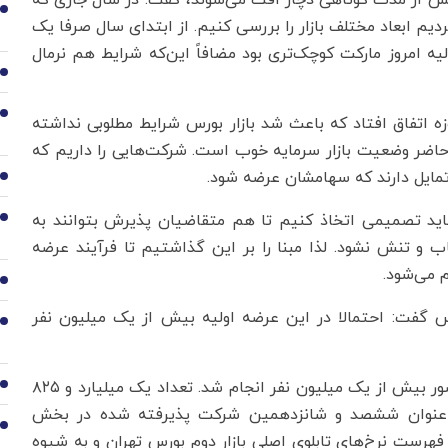
1
م ابعاد مختلف بازار را بررسی کنیم. از ابتدای سال صرفا یک
ه امروز مارکت کوچک‌تری بود مضافاً این‌که شرایط هم نرمال
2
3
پذیرش بورس خاطرنشان کرد: بعد از آن جنگ ۱۲ روزه اتفاق افتاد که باعث شد بازار بورس شرایط مطلوبی نداشته
 حاضر وضعیت بازار سرمایه خوب است. شرکت‌هایی را داریم که
مایل دارند که سهامشان عرضه شود.
4
 باید تصمیمی اتخاذ کنیم تا هم متقاضیان پذیرش بتوانند به
5
ب و تنش نشود. لذا مبنا را بر این گذاشتیم تا فرآیند عرضه
م می‌شود.
6
ورس گفت: احتمالا در این عرضه اولیه بیش از یک میلیون نفر
7
امروز عرضه اولیه سهام یک شرکت در بورس تهران با حضور بیش از یک میلیون نفر انجام شد. تعداد یک میلیارد و ۸۲۵
8
این شرکت به عنوان ششصد و شانزدهمین شرکت پذیرفته ‌شده در ﺑﺨﺶ
9
 فهرست نرخ‌های تابلوی اصلی بازار دوم بورس تهران و به شیوه