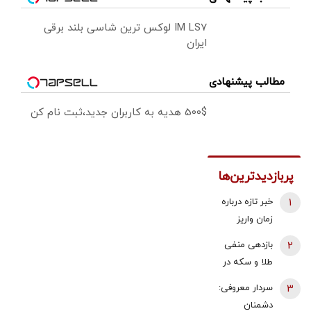
IM LS7 لوکس ترین شاسی بلند برقی
ایران
مطالب پیشنهادی
500$ هدیه به کاربران جدید،ثبت نام کن
پربازدیدترین‌ها
1
خبر تازه درباره
زمان واریز
معوقات
2
بازدهی منفی
فروردین و
طلا و سکه در
اردیبهشت
هفته دوم
3
سردار معروفی:
بازنشستگان
مرداد 1405 |
دشمنان
تامین اجتماعی