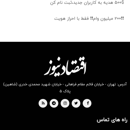
500$ هدیه به کاربران جدید،ثبت نام کن
❗❗200 میلیون وام❗❗ فقط با احراز هویت
آدرس: تهران - خیابان قائم مقام فراهانی - خیابان شهید محمدی خدری (شاهین)
پلاک ۵
راه های تماس