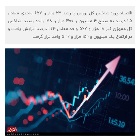
اقتصادنیوز: شاخص کل بورس با رشد 63 هزار و 657 واحدی معادل
1.5 درصد به سطح 4 میلیون و 300 هزار و 178 واحد رسید. شاخص
کل هم‌وزن نیز 18 هزار و 567 واحد معادل 1.64 درصد افزایش یافت و
در ارتفاع یک میلیون و 150 هزار و 536 واحد قرار گرفت.