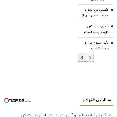
مرتضوی/ حرف های
عکسی پربازدید از
تازه پزشکیان درباره
5
جوراب‌ خاص شهباز
بازگشت ایرانی ها
شریف در مراسم
به کشور
معرفی 10 کشور
امضاء توافق‌ مکه
6
دارنده بمب اتم در
جهان/ کدام کشور
دکوراسیون پرزرق‌
بیشترین بمب اتم
7
و برق ترامپ
را دارد؟ +
تداعی‌کننده
اینفوگرافی
کاخ‌های صدام
است/ کلینتون
خطاب به مردم
آمریکا: اینجا خانه او
نیست
مطالب پیشنهادی
هر کوینی که بخوای تو آبان تتر هست! احراز هویت کن