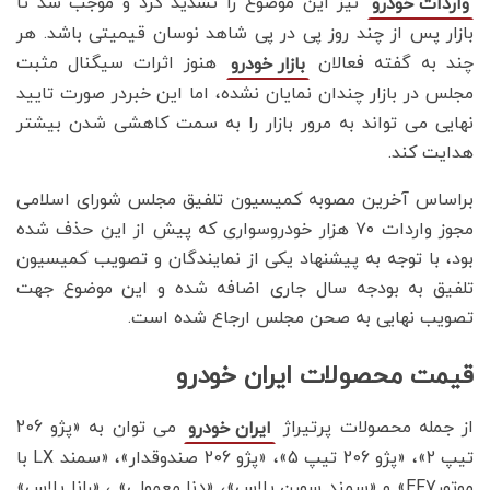
نیز این موضوع را تشدید کرد و موجب شد تا
واردات خودرو
بازار پس از چند روز پی در پی شاهد نوسان قیمیتی باشد. هر
چند به گفته فعالان
هنوز اثرات سیگنال مثبت
بازار خودرو
مجلس در بازار چندان نمایان نشده، اما این خبردر صورت تایید
نهایی می تواند به مرور بازار را به سمت کاهشی شدن بیشتر
هدایت کند.
براساس آخرین مصوبه کمیسیون تلفیق مجلس شورای اسلامی
مجوز واردات ۷۰ هزار خودروسواری که پیش از این حذف شده
بود، با توجه به پیشنهاد یکی از نمایندگان و تصویب کمیسیون
تلفیق به بودجه سال جاری اضافه شده و این موضوع جهت
تصویب نهایی به صحن مجلس ارجاع شده است.
قیمت محصولات ایران خودرو
از جمله محصولات پرتیراژ
می توان به «پژو 206
ایران خودرو
تیپ 2»، «پژو 206 تیپ 5»، «پژو 206 صندوقدار»، «سمند LX با
موتورEF7» و «سمند سورن پلاس»، «دنا معمولی» ، «رانا پلاس»