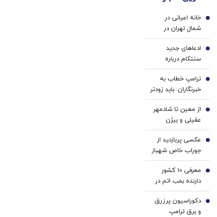
خانگی
ضامن
دکتر
خانه اعیانی در
و چک
کرم
1
شمال تهران در
ترمیم
دوران قاجار + عکس
کننده
ادعاهای جدید
2
23
سنتکام درباره
روزه
محاصره دریایی/ ۵۱
ساخت!
ترامپ خطاب به
کشتی تجاری را
3
خبرنگاران: باید زودتر
منحرف کردیم/ دو
بروم؛ یک جنگ در
کشتی را از کار
از معین تا شادمهر
پیش داریم! + فیلم
4
انداخته‌ایم
عقیلی و بیژن
مرتضوی/ حرف های
عکسی پربازدید از
تازه پزشکیان درباره
5
جوراب‌ خاص شهباز
بازگشت ایرانی ها
شریف در مراسم
به کشور
معرفی 10 کشور
امضاء توافق‌ مکه
6
دارنده بمب اتم در
جهان/ کدام کشور
دکوراسیون پرزرق‌
بیشترین بمب اتم
7
و برق ترامپ
را دارد؟ +