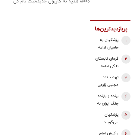
500$ هدیه به کاربران جدید،ثبت نام کن
پربازدیدترین‌ها
1
پزشکیان به
حامیان ادامه
جنگ:
2
گرمای تابستان
همین‌جوری
تا کی ادامه
نگویید بزن/
دارد؟/
3
تهدید تند
تبعاتش را هم
هواشناسی: ۴۰
مجتبی زارعی
باید دید
تا ۵۰ روز دیگر
علیه باقر
4
برنده و بازنده
گرما در پیش
خرازی:حاضرم با
جنگ ایران به
داریم
وضو شلاقت را
روایت
5
پزشکیان:
اجرا کنم
«تلگراف» |
می‌گویند
صلحی متفاوت
رهبری مخالف
6
واکنش امام
با آنچه ترامپ