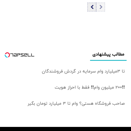
تداعی‌کننده
اینفوگرافی
کاخ‌های صدام
است/ کلینتون
خطاب به مردم
آمریکا: اینجا خانه او
نیست
مطالب پیشنهادی
تا 3میلیارد وام سرمایه در گردش فروشندگان
❗❗200 میلیون وام❗❗ فقط با احراز هویت
صاحب فروشگاه هستی؟ وام تا ۳ میلیارد تومان بگیر