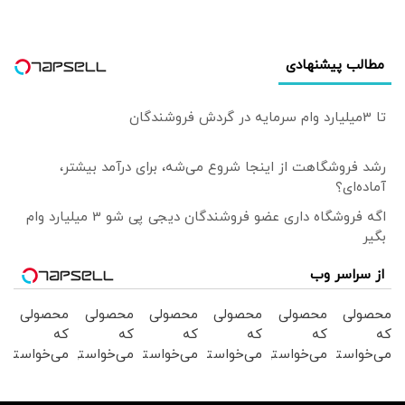
بارگیری می‌شود |
انبارهای ما در
گمرکات مرزی به
مطالب پیشنهادی
شدت محدود است
تا 3میلیارد وام سرمایه در گردش فروشندگان
رشد فروشگاهت از اینجا شروع می‌شه، برای درآمد بیشتر،
آماده‌ای؟
اگه فروشگاه داری عضو فروشندگان دیجی پی شو 3 میلیارد وام
بگیر
از سراسر وب
محصولی
محصولی
محصولی
محصولی
محصولی
محصولی
که
که
که
که
که
که
می‌خواستی
می‌خواستی
می‌خواستی
می‌خواستی
می‌خواستی
می‌خواستی
رو از
رو در
رو در
رو از
رو در
را در
شگفت
شکفت
شکفت
شکفت
شگفت
شکفت