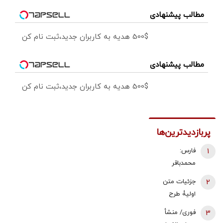
مطالب پیشنهادی
500$ هدیه به کاربران جدید،ثبت نام کن
مطالب پیشنهادی
500$ هدیه به کاربران جدید،ثبت نام کن
پربازدیدترین‌ها
1
فارس:
محمدباقر
ذوالقدر استعفا
2
جزئیات متن
داد/ محسن
اولیۀ طرح
رضایی دبیر
راهبردی
3
فوری/ منشأ
شورای عالی
مدیریت تنگه