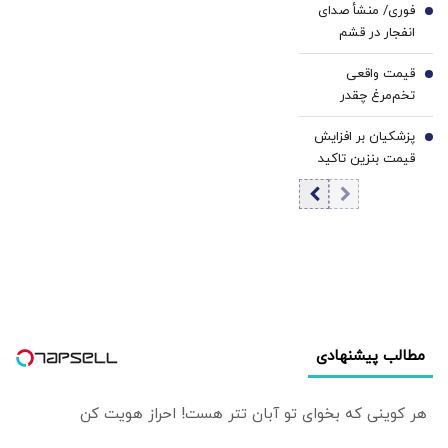
فوری/ منشأ صدای
جزئیات تماس
5
انفجار در قشم
تلفنی
مشخص شد/ مقابه
قیمت واقعی
با اهداف دشمن در
6
تخم‌مرغ چقدر
ورودی تنگه هرمز
است؟/ مصرف
پزشکیان بر افزایش
روزانه ۳ هزار و ۳۰۰
7
قیمت بنزین تاکید
تن تخم مرغ در
کرد
تهران
مطالب پیشنهادی
هر کوینی که بخوای تو آبان تتر هست! احراز هویت کن