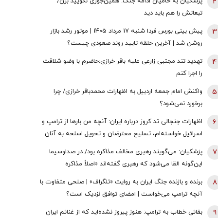
2
پزشکیان به حامیان ادامه جنگ: همین‌جوری نگویید بزن/
تبعاتش را هم باید دید
3
پیش بینی بورس فردا شنبه 17 مرداد 1405 | موتور رشد بازار
روشن شد | آخرین حلقه تایید روند صعودی چیست؟
4
تهدید تند مجتبی زارعی علیه باقر خرازی:حاضرم با وضو شلاقت
را اجرا کنم
5
واکنش امام جمعه اردبیل به اظهارات محمدباقر خرازی/ چرا
برخورد نمی‌شود؟
6
اظهارات جنجالی تد کروز درباره ایران: آنچه من بارها از ترامپ و
اسرائیل خواسته‌ام، تسلیح معترضان و تحویل اسلحه به آنان
است
7
پزشکیان: می‌گویند رهبری مخالف مذاکره بود/ در صداوسیما
این‌گونه القا می‌شود که رهبری گفته‌اند «اصلاً مذاکره
نمی‌کنیم» / ما با اجازه ایشان مذاکره کردیم
8
برنده و بازنده جنگ ایران به روایت «تلگراف» | صلحی متفاوت با
آنچه ترامپ می‌خواست | امضای توافق نزدیک است؟
9
بقائی خطاب به ترامپ: هنوز پیروز نشده‌اید که از غنائم ایران