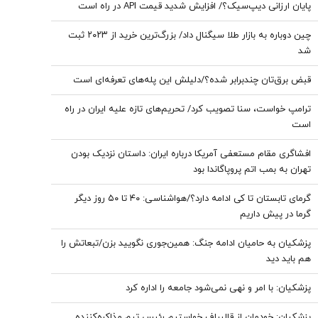
پایان ارزانی دیپ‌سیک؟/ افزایش شدید قیمت API در راه است
چین دوباره به بازار طلا سیگنال داد/ بزرگ‌ترین خرید از ۲۰۲۳ ثبت
شد
قبض برق‌تان چندبرابر شده؟/دلیلش این پله‌های تعرفه‌ای است
ترامپ خواست، سنا تصویب کرد/ تحریم‌های تازه علیه ایران در راه
است
افشاگری مقام مستعفی آمریکا درباره ایران: داستان نزدیک بودن
تهران به بمب اتم پروپاگاندا بود
گرمای تابستان تا کی ادامه دارد؟/هواشناسی: ۴۰ تا ۵۰ روز دیگر
گرما در پیش داریم
پزشکیان به حامیان ادامه جنگ: همین‌جوری نگویید بزن/تبعاتش را
هم باید دید
پزشکیان: با امر و نهی نمی‌شود جامعه را اداره کرد
پزشکیان: خودمان از قالیباف خواستیم رئیس تیم مذاکره‌کننده