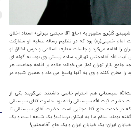
هیدی کَلهُری مشهور به «حاج آقا مجتبی تهرانی» استاد اخلاق
ت امام خمینی(ره) بود که در تنظیم رساله عملیه او مشارکت
ران را اقامه می‌کرد و جلسات معارف اسلامی و درس اخلاق او
ی آیت الله آقامجتبی تهرانی، ساده زیستی وی بود، به گونه ای
 جامع بازار تهران نماز می خواند؛ علاوه بر اقامه جماعت، هر
د را مطرح کنند و وی به آنها پاسخ می داد و همین شیوه در
یت‌الله سیستانی هم احترام خاصی داشتند. می‌گویند یکی از
قات حضرت آیت الله سیستانی رفته بود. حضرت آقای سیستانی
ود که در خدمت حاج آقا مجتبی است. حضرت آقای سیستانی تا
فته بودند: سلام مرا به ایشان برسانید! یک شیعه است و یک
ابان ایران؛ یک خیابان ایران و یک حاج آقامجتبی!