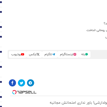
1
2
د؟
3
ن روحانی انداخت
ی
4
5
بله
اینستاگرام
تلگرام
ایکس
یوتیوب
6
7
8
ولدارشی! باور نداری امتحانش مجانیه