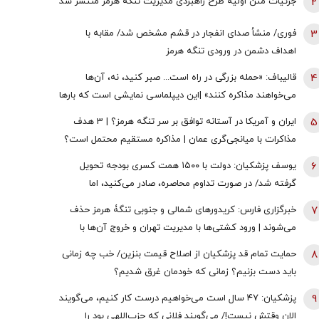
2
جزئیات متن اولیۀ طرح راهبردی مدیریت تنگه هرمز منتشر شد
3
فوری/ منشأ صدای انفجار در قشم مشخص شد/ مقابه با
اهداف دشمن در ورودی تنگه هرمز
4
قالیباف: «حمله بزرگی در راه است... صبر کنید، نه، آن‌ها
می‌خواهند مذاکره کنند» |این دیپلماسی نمایشی است که بارها
تکرار شده است
5
ایران و آمریکا در آستانه توافق بر سر تنگه هرمز؟ | 3 هدف
مذاکرات با میانجی‌گری عمان | مذاکره مستقیم محتمل است؟
6
یوسف پزشکیان: دولت با ۱۵۰۰ همت کسری بودجه تحویل
گرفته شد/ در صورت تداوم محاصره، صادر می‌کنید، اما
نمی‌توانید واردات انجام دهید
7
خبرگزاری فارس: کریدورهای شمالی و جنوبی تنگۀ هرمز حذف
می‌شوند | ورود کشتی‌ها با مدیریت تهران و خروج آن‌ها با
مدیریت مشترک تهران و مسقط خواهد بود | عوارض برای گذر از
8
حمایت تمام قد پزشکیان از اصلاح قیمت بنزین/ خب چه زمانی
تنگه در قالب بهای خدمات است
باید دست بزنیم؟ زمانی که خودمان غرق شدیم؟
9
پزشکیان: ۴۷ سال است می‌خواهیم درست کار کنیم، می‌گویند
الان وقتش نیست!/ می‌گویند فلانی که حزب‌اللهی بود را