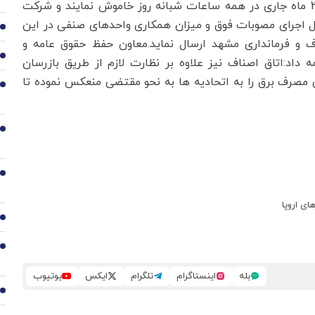
داخل محیط صنفی خود را در بازه زمانی 3 مردادماه تا 23 ماه جاری در همه ساعات شبانه روز خاموش نمایند و شرکت
 اجرای مصوبات فوق و میزان همکاری واحدهای صنفی در این
2
ف و فرمانداری مشهد ارسال نماید.معاون حفظ حقوق عامه و
3
اد:‌اتاق اصناف نیز علاوه بر نظارت لازم از طریق بازرسان
 مصرف برق را به اتحادیه ها به نحو مقتضی منعکس نموده تا
4
5
6
ی اروپا
7
8
بله
اینستاگرام
تلگرام
ایکس
یوتیوب
9