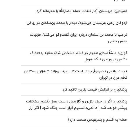
المیادین: عربستان آمار تلفات حمله انصارالله را محرمانه کرد
اردوغان راهی عربستان می‌شود/ دیدار با محمد بن‌سلمان در ریاض
ترامپ با محمد بن سلمان درباره ایران گفت‌وگو می‌کند/ جزئیات
تماس تلفنی
فوری/ منشأ صدای انفجار در قشم مشخص شد/ مقابه با اهداف
دشمن در ورودی تنگه هرمز
قیمت واقعی تخم‌مرغ چقدر است؟/ مصرف روزانه ۳ هزار و ۳۰۰ تن
تخم مرغ در تهران
پزشکیان بر افزایش قیمت بنزین تاکید کرد
پزشکیان: اگر در حوزه بنزین و گازوئیل درست عمل نکنیم مشکلات
بیشتر خواهد شد | ما نمی‌دانستیم قرار است جنگ شود | اگر ارز
ترجیحی حذف نمی شد با شروع جنگ قحطی در بازار قطعی بود
حمله به قشم و بندرعباس صحت دارد؟