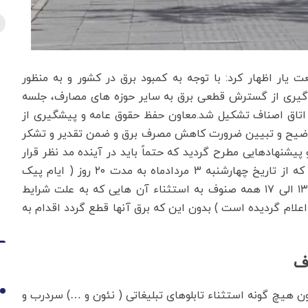
یار اظهار کرد: با توجه به کمبود برق در کشور و به منظور
وگیری از گسترش قطعی برق به سایر حوزه های مصارف، جلسه
اتاق اصناف تشکیل شد.معاون حفظ حقوق عامه و پیشگیری از
 توضیح و تبیین ضرورت کاهش مصرف برق و ضمن تقدیر و تشکر
نهاد‌هایی مطرح گردید که حتماً باید در آینده مد نظر قرار
گیرد.وی افزود: در شرایط فعلی به اتفاق آراء مصوب شد که از تاریخ چهارشنبه 3 مردادماه به مدت ۲۰ روز ( ایام پیک
مصرف برق و ورود سامانه گرمایشی در کشور) از ساعت ۱۳ الی ۱۷ همه صنوف به استثناء آن هایی که به علت شرایط
علام گردیده است ) بدون این که برق آنها قطع گردد اقدام به
هیچ گونه استثناء تابلوهای تبلیغاتی ( نئون و …) سردرب و
1