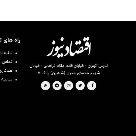
راه های 
تبلیغات
تماس با
آدرس: تهران - خیابان قائم مقام فراهانی - خیابان
همکاری 
شهید محمدی خدری (شاهین) پلاک ۵
بیانیه 