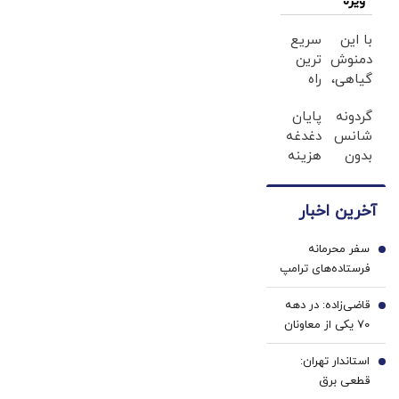
ویژه
بیشتری برای
جنگ در
با این
سریع
خلیج‌فارس دارد
دمنوش
ترین
گیاهی،
راه
دیگه
فروش
گردونه
پایان
نگران
خودرو
شانس
دغدغه
کبد
اینجاست
بدون
هزینه
چرب
✅
پوچ، از
های
نباش!
آیفون17تا
دندان
آخرین اخبار
PS5 و
پزشکی
طلای
با پک
سفر محرمانه
دیجیتال
سفید
1
فرستاده‌های ترامپ
و دلار
کننده
برای پایان جنگ
🔥
خانگی
قاضی‌زاده: در دهه
اوکراین؟ ویتکاف و
2
70 یکی از معاونان
کوشنر عازم مسکو
وزارت ارشاد،
و کی‌یف می‌شوند
استاندار تهران:
مطبوعات را «شرّ
3
قطعی برق
لازِم» خوانده بود |