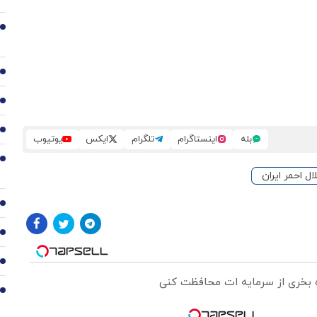
2
3
4
5
بله
اینستاگرام
تلگرام
ایکس
یوتیوب
6
ال احمر ایران
7
8
9
ره بخری از سرمایه ات محافظت کنی
10