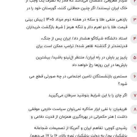
2
سردار معروفی: دشمنان می‌دانند که قادر به تصرف یک وجب از
خاک ایران نیستند/ اگر چنین حماقتی کنند، گورستان خود را در
آنجا خواهند یافت/ دیپلماسی بدون پشتیبانی مردمی
3
بازدهی منفی طلا و سکه در هفته دوم مرداد 1405 | پیش بینی
امکان‌پذیر نیست
قیمت طلا با دو اهرم دلار و تنگه هرمز | شرط بازگشت خریداران
به بازار
4
استاد دانشگاه شیکاگو هشدار داد/ ایران پس از جنگ،
قدرتمندتر از گذشته ظاهر شده/ ترامپ ممکن است برای
دستیابی به یک پیروزی نمادین پیش از انتخابات میان‌دوره‌ای
5
پاییز پر بارش در راه ایران/ منتظر ال‌نینو باشید/ بیشترین
کنگره، به عملیات زمینی روی بیاورد
بارش‌ها در این روزها رخ خواهد داد
6
مستمری بازنشستگان تامین اجتماعی در چه صورتی قطع می
شود؟
7
اگر چای را با این شرایط بنوشید سرطان می‌گیرید
8
ظریفیان: با نفی ابزار مذاکره نمی‌توان سیاست خارجی موفقی
داشت | هنر حکمرانی در بهره‌گیری همزمان از قدرت دفاعی و
ظرفیت‌های دیپلماتیک است، نه حذف یکی به نفع دیگری
9
رشیدی کوچی: تفاهم ایران و آمریکا از تصمیمات شجاعانه
پزشکیان بود/ به دولت پزشکیان نمره بالای ۱۶ یا ۱۷ می‌دهم/