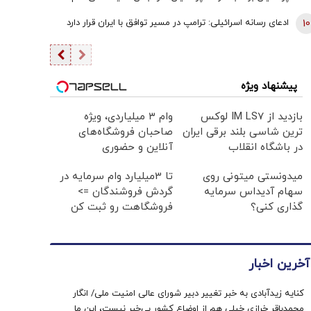
یقین بدانید اگر هر فرد دیگری جای پزشکیان بود، کشور با
10
ادعای رسانه اسرائیلی: ترامپ در مسیر توافق با ایران قرار دارد
مشکلات بزرگی روبه‌رو می‌شد/ اگر جلیلی رئیس‌جمهور
می‌شد...
پیشنهاد ویژه
بازدید از IM LS7 لوکس
وام ۳ میلیاردی، ویژه
ترین شاسی بلند برقی ایران
صاحبان فروشگاه‌های
در باشگاه انقلاب
آنلاین و حضوری
میدونستی میتونی روی
تا 3میلیارد وام سرمایه در
سهام آدیداس سرمایه
گردش فروشندگان =>
گذاری کنی؟
فروشگاهت رو ثبت کن
آخرین اخبار
کنایه زیدآبادی به خبر تغییر دبیر شورای عالی امنیت ملی/ انگار
محمدباقر خرازی خیلی هم از اوضاع کشور بی‌خبر نیست، این ما