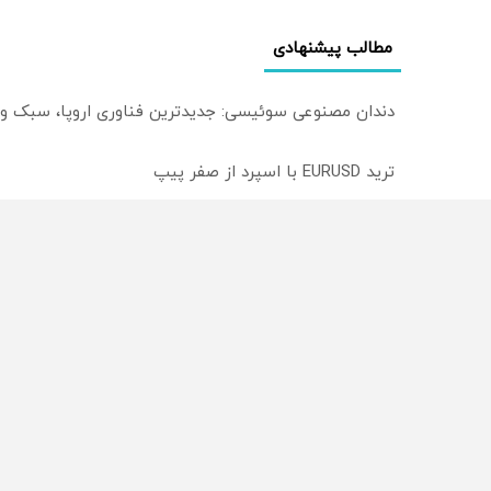
مطالب پیشنهادی
دندان مصنوعی سوئیسی: جدیدترین فناوری اروپا، سبک و
ترید EURUSD با اسپرد از صفر پیپ
میدونستی میتونی روی سهام آدیداس سرمایه گذاری کنی
از سراسر وب
محصولی که می‌خواستی رو
محصولی که می‌خواستی رو
در شگفت انگیز دیجی‌کالا بخر
در شکفت انگیز دیجی‌کالا ب
!
!