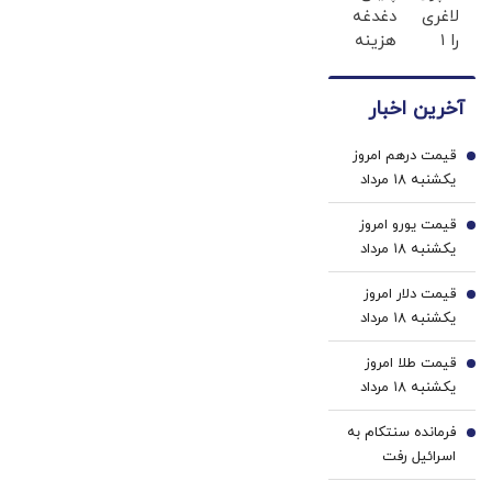
لاغری
دغدغه
فردا توسط یکی
لاغری؛
اطرافت،
را ۱
هزینه
یک
ارسال
از دو رویکرد
میلیون
های
قدم
فوری
ساخته
تومان
دندان
نزدیک‌تر
همراه
می‌شود؛
آخرین اخبار
ارزان‌تر
پزشکی
به
با پک
حکمرانی عرصه
از
با پک
شروع
یخ!
جنگاوری است
قیمت درهم امروز
همه‌جا
سفید
1
کاهش
یا عرصه
یکشنبه ۱۸ مرداد
بخر!
کننده
وزن
۱۴۰۵/ افزایش
فراهم‌آوری
خانگی
قیمت یورو امروز
قیمت درهم
2
صلح؟
یکشنبه ۱۸ مرداد
۱۴۰۵/ افزایش
قیمت دلار امروز
قیمت یورو
3
یکشنبه ۱۸ مرداد
۱۴۰۵/ افزایش
قیمت طلا امروز
قیمت دلار
4
یکشنبه ۱۸ مرداد
۱۴۰۵
فرمانده سنتکام به
5
اسرائیل رفت