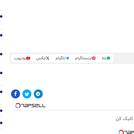
2
3
4
بله
اینستاگرام
تلگرام
ایکس
یوتیوب
5
6
7
 کلیک کن
8