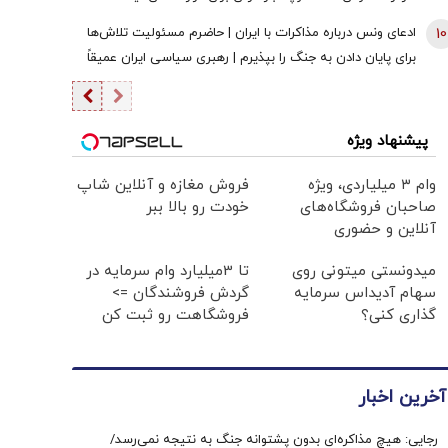
10
ادعای ونس درباره مذاکرات با ایران | حاضرم مسئولیت تلاش‌ها
برای پایان دادن به جنگ را بپذیرم | رهبری سیاسی ایران عمیقاً
دچار اختلاف است | ایرانی‌ها افراد فوق‌العاده دشواری هستند
پیشنهاد ویژه
وام ۳ میلیاردی، ویژه
فروش مغازه و آنلاین شاپ
صاحبان فروشگاه‌های
خودت رو بالا ببر
آنلاین و حضوری
میدونستی میتونی روی
تا 3میلیارد وام سرمایه در
سهام آدیداس سرمایه
گردش فروشندگان =>
گذاری کنی؟
فروشگاهت رو ثبت کن
آخرین اخبار
رجایی: هیچ مذاکره‌ای بدون پشتوانه جنگ به نتیجه نمی‌رسد/