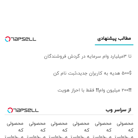
شده‌اند
گزارش رسانه‌ها
ترامپ را دیوانه کرد
| ایران جسورتر می
شود اگر...
مطالب پیشنهادی
تا 3میلیارد وام سرمایه در گردش فروشندگان
500$ هدیه به کاربران جدید،ثبت نام کن
❗❗200 میلیون وام❗❗ فقط با احراز هویت
از سراسر وب
محصولی
محصولی
محصولی
محصولی
محصولی
محصولی
که
که
که
که
که
که
می‌خواستی
می‌خواستی
می‌خواستی
می‌خواستی
می‌خواستی
می‌خواستی