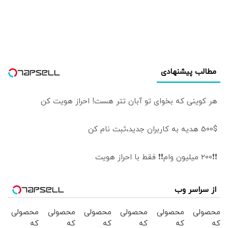
«حمله به یکی،
حمله به همه
است»
مطالب پیشنهادی
هر کوینی که بخوای تو آبان تتر هست! احراز هویت کن
500$ هدیه به کاربران جدید،ثبت نام کن
❗❗200 میلیون وام❗❗ فقط با احراز هویت
از سراسر وب
محصولی
محصولی
محصولی
محصولی
محصولی
محصولی
که
که
که
که
که
که