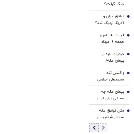
جنگ گرفت؟
کننده
هشدار درباره
خانگی
توافق ایران و
کاهش ذخایر
2
آمریکا نزدیک شد؟
موشکی آمریکا
وزیر خزانه‌داری
قیمت طلا امروز
آمریکا از «امروز یا
3
جمعه ۱۶ مرداد
فردا» گفت
۱۴۰۵/ افزایش
جزئیات تازه از
قیمت طلا
4
پیمان مکه/
عربستان: دنبال
واکنش تند
بلوک نظامی و
5
محمدعلی ابطحی
مسابقه تسلیحاتی
به باقر خرازی: این
نیستیم
پیمان مکه چه
حرف‌ها افتتاح
6
معنایی برای ایران
شعبه رسمی
دارد؟ مقام سابق
«حکومت اسلامی
متن توافق مکه
اطلاعات اسرائیل از
7
داعش» است
منتشر شد/پیمان
آزمون ترکیه و
تازه ترکیه،
پاکستان گفت
عربستان و پاکستان