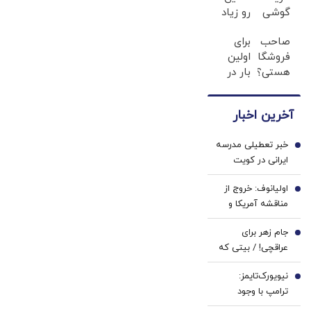
گوشی
رو زیاد
با جهان است
بگیر 📱
کن،
صاحب
برای
همین
بازدید
فروشگاه
اولین
حالا
بالاتر =
هستی؟
بار در
درخواست
درآمد
وام تا
ایران
اعتبار
بیشتر
🇮🇷
۳
بده 🎯
آخرین اخبار
میلیارد
این
تومان
دکتر
خبر تعطیلی مدرسه
بگیر
کرم
1
ایرانی در کویت
ترمیم
صحت دارد؟/ مقام
کننده
اولیانوف: خروج از
مسئول: سابقه این
2
23
مناقشه آمریکا و
مدارس به قبل از
روزه
ایران، تنها از مسیر
انقلاب برمی‌گردد
ساخت!
جام زهر برای
دیپلماسی ممکن
3
عراقچی! / بیتی که
است
پزشکیان در نشست
نیویورک‌تایمز:
خبری خواند
4
ترامپ با وجود
هشدار ارتش آمریکا