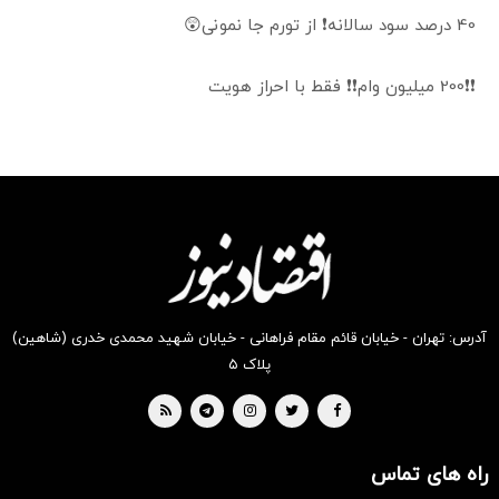
40 درصد سود سالانه❗ از تورم جا نمونی😲
❗❗200 میلیون وام❗❗ فقط با احراز هویت
آدرس: تهران - خیابان قائم مقام فراهانی - خیابان شهید محمدی خدری (شاهین)
پلاک ۵
راه های تماس