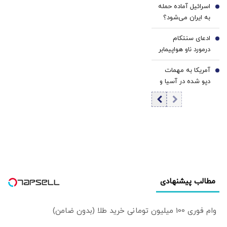
اسرائیل آماده حمله
جنگ با ایران را آغاز
5
به ایران می‌شود؟
کرد
ادعای سنتکام
6
درمورد ناو هواپیمابر
آبراهام لینکلن در
آمریکا به مهمات
منطقه
7
دپو شده در آسیا و
اروپا روی آورد؟
مطالب پیشنهادی
وام فوری 100 میلیون تومانی خرید طلا (بدون ضامن)