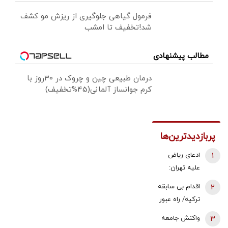
فرمول گیاهی جلوگیری از ریزش مو کشف
شد!تخفیف تا امشب
مطالب پیشنهادی
درمان طبیعی چین و چروک در 30روز با
کرم جوانساز آلمانی(45%تخفیف)
پربازدیدترین‌ها
1
ادعای ریاض
علیه تهران:
ایران مسئول
2
اقدام بی سابقه
حمله به
ترکیه/ راه عبور
نفتکش اماراتی
روسیه بسته
3
واکنش جامعه
است
شد