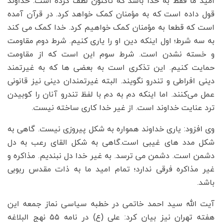
امید ما فقط به خدا باشد که تاکنون لطف کرده است. خداوند
قول داده است که به مؤمنان کمک خواهد کرد. در قرآن آمده
است که قطعا به مؤمنان کمک خواهیم کرد. خدا کمک می کند
به سه شرط؛ اول اینکه دین او را یاری کنیم. شرط دوم مقاومت
و خسته نشدن است. شرط سوم این است که از مقاومت
حمایت کنیم. این تذکری است به بعضی ها که به غیرتمند
دینی افراطی و تندرو نگویند. البته غیرتمندان دینی نیز قانونی
عمل می‌کنند. اما اینکه دم به دم با لفظ تندرو آنان را کوبیدن
ترد عنایت خداوند است. از غیر خدا کاری ساخته نیست.
وی افزود: یاری خداوند همواره به شکل پیروزی نیست. گاهی به
شکل مدد های غیبی است.گاهی به شکل القای رعب به دل
دشمن است. دشمن می ترسد. به غیر خدا دل نبندیم. مذاکره و
غیر مذاکره فرقی ندارد؛ تمام امید ما به ذات مقدس ربوبی
باشد.
آیت الله سید احمد خاتمی در خطبه سیاسی نماز جمعه این
هفته تهران نیز بیان کرد: علی (ع) در نامه ۵۵ نهج البلاغه