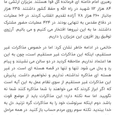
رهبری امام خامنه ای فرمانده کل قوا هستند. عزیزان ارتشی ما
۸۴ هزار ۱۱۲ شهید در راه الله و حفظ کشور داشتند. ۲۳۵ هزار
جانباز. ۲۶۰ هزار ۷۸ آزاده تقدیم انقلاب کردند. در ۱۰۶ عملیات
در دفاع مقدس به تنهایی بودند. در ۴۲۴ عملیات حضور مشترک
داشتند. ما به این نیروها افتخار می کنیم و می بالیم. آرزوی
توفیق روز افزون این عزیزان را داریم.
خاتمی در ادامه خاطر نشان کرد: اما در خصوص مذاکرات غیر
مستقیم، اینکه این مذاکرات غیر مستقیم است، چون به این
ها اعتماد نداریم. ملاحظه کردید در دو سالن می نشینند و پیام
رد و بدل می شود. تنها و تنها در قصه هسته ای است. در غیر
هسته ای مذاکره نداشته، نداریم و نخواهیم داشت. پذیرش
این مذاکرات غیر مستقیم از سوی نظام عمل به این آیه است
که اگر ابراز کردند که می خواهند با شما مذاکره کنند شما نه
نگویید. اما سه نکته دارد؛ این مذاکرات باید از موضع قوت
باشد. دوم اینکه سرنوشت خود را به مذاکرات گره نزنید. دل به
خدا ببندید. نکته سوم روی مردم حساب باز کنید. در همه مراحل