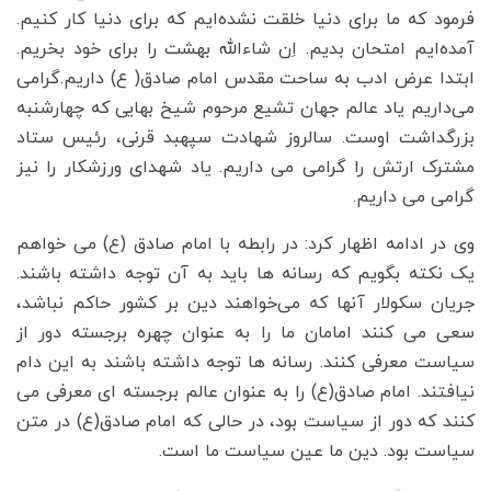
فرمود که ما برای دنیا خلقت نشده‌ایم که برای دنیا کار کنیم.
آمده‌ایم امتحان بدیم. اِن شاءالله بهشت را برای خود بخریم.
ابتدا عرض ادب به ساحت مقدس امام صادق( ع) داریم.گرامی
می‌داریم یاد عالم جهان تشیع مرحوم شیخ بهایی که چهارشنبه
بزرگداشت اوست. سالروز شهادت سپهبد قرنی، رئیس ستاد
مشترک ارتش را گرامی می داریم. یاد شهدای ورزشکار را نیز
گرامی می داریم.
وی در ادامه اظهار کرد: در رابطه با امام صادق (ع) می خواهم
یک نکته بگویم که رسانه ها باید به آن توجه داشته باشند.
جریان سکولار آنها که می‌خواهند دین بر کشور حاکم نباشد،
سعی می کنند امامان ما را به عنوان چهره برجسته دور از
سیاست معرفی کنند. رسانه ها توجه داشته باشند به این دام
نیافتند. امام صادق(ع) را به عنوان عالم برجسته ای معرفی می
کنند که دور از سیاست بود، در حالی که امام صادق(ع) در متن
سیاست بود. دین ما عین سیاست ما است.