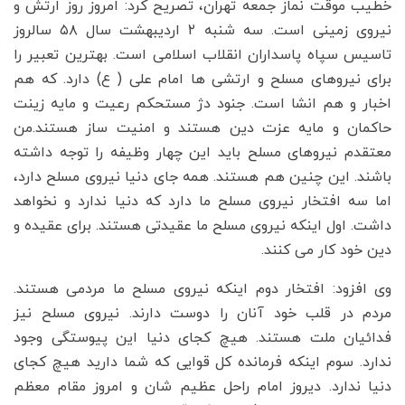
خطیب موقت نماز جمعه تهران، تصریح کرد: امروز روز ارتش و
نیروی زمینی است. سه شنبه ۲ اردیبهشت سال ۵۸ سالروز
تاسیس سپاه پاسداران انقلاب اسلامی است. بهترین تعبیر را
برای نیروهای مسلح و ارتشی ها امام علی ( ع) دارد. که هم
اخبار و هم انشا است. جنود دژ مستحکم رعیت و مایه زینت
حاکمان و مایه عزت دین هستند و امنیت ساز هستند.من
معتقدم نیروهای مسلح باید این چهار وظیفه را توجه داشته
باشند. این چنین هم هستند. همه جای دنیا نیروی مسلح دارد،
اما سه افتخار نیروی مسلح ما دارد که دنیا ندارد و نخواهد
داشت. اول اینکه نیروی مسلح ما عقیدتی هستند. برای عقیده و
دین خود کار می کنند.
وی افزود: افتخار دوم اینکه نیروی مسلح ما مردمی هستند.
مردم در قلب خود آنان را دوست دارند. نیروی مسلح نیز
فدائیان ملت هستند. هیچ کجای دنیا این پیوستگی وجود
ندارد. سوم اینکه فرمانده کل قوایی که شما دارید هیچ کجای
دنیا ندارد. دیروز امام راحل عظیم شان و امروز مقام معظم