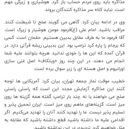
مذاکره باید روی مردم حساب باز کرد. هوشیاری و زیرکی مهم
است. نباید کلاه سر مذاکره کنندگان بروند.
وی در ادامه بیان کرد: گاهی می گویند صلح تا شیطنت کنند.
مراقب باشید. امام علی (ع)فرمود مومن هوشیار و زیرک است.
آقا فرمود ما به طرف مقابل بدبین هستیم. حقمان است. کسی
که برجام را پاره کرد ترامپ بود. این بدبینی ریشه قرآنی دارد. در
قرآن آمده که این ها را خودی ندانید. هرچه بتوانند علیه شما
انجام می دهند. در این چند روز «ویتکاف» اصل غنی سازی
اورانیوم و اصل هسته ای را زیر سوال برده است.
خطیب موقت نماز جمعه تهران، بیان کرد: آمریکایی ها توجه
کنند این مذاکره آزمایش مجدد این است که راستی راستی
صلح می خواهند یا نه. چند بار ترامپ گفته همه گزینه ها روی
میز است. گزینه‌های ماهم روی میز است. ایران تحمیل پذیر و
تسلیم پذیر نیست. ما را تهدید کنند آنان را تهدید می‌کنیم. اگر
اقدامی علیه ما داشته باشید قطع داشته باشید که مقابله به
مثل خواهیم کرد. تردیدی در این نداشته باشید.