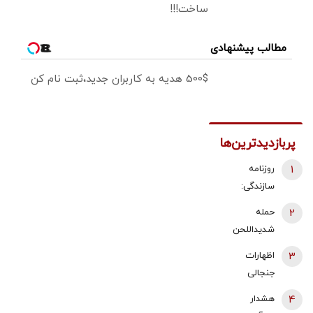
ساخت!!!
مطالب پیشنهادی
500$ هدیه به کاربران جدید،ثبت نام کن
پربازدیدترین‌ها
1
روزنامه
سازندگی:
پزشکیان
2
حمله
استعفای
شدیداللحن
ذوالقدر را
برادر داماد
3
اظهارات
نپذیرفت |
شهید رئیسی
جنجالی
خبری از
به قالیباف/ چه
محمدباقر
جابه‌جایی
4
هشدار
کسانی دنبال
خرازی: کشمیر،
نیست |