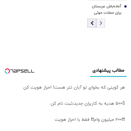
موقت با ایران برای
گزارش رسانه‌ها
آماده‌باش عربستان
بازگشایی تنگه
7
ترامپ را دیوانه کرد
برای حملات حوثی
هرمز؟
| ایران جسورتر می
ها و شبه نظامیان
شود اگر...
عراقی/ مقام
سعودی: عربستان
در تلاش برای
کاهش تنش
هاست
مطالب پیشنهادی
هر کوینی که بخوای تو آبان تتر هست! احراز هویت کن
500$ هدیه به کاربران جدید،ثبت نام کن
❗❗200 میلیون وام❗❗ فقط با احراز هویت