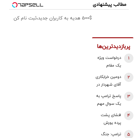
مطالب پیشنهادی
500$ هدیه به کاربران جدید،ثبت نام کن
پربازدیدترین‌ها
1
درخواست ویژه
یک مقام
دولتی از
2
دومین خرابکاری
جوانان: اگر
آقای شهردار در
تفاهم ایران و
بازار مسکن/
3
پاسخ ترامپ به
آمریکارا برای
پس لرزه صدور
یک سوال مهم
آینده ایران
«ابلاغیه‌های
درباره ونس و
مفید می‌دانید،
4
افشای پشت
اشتباهی» برای
روبیو/کدامیک
آن را با صدای
پرده یورش
دریافت مالیات
در نظرسنجی ها
بلند مطالبه
پناهجویان به
از خانه‌‌های
5
ترامپ: جنگ
پیشتاز است؟
کنید | کنشکر و