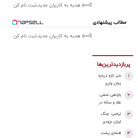
500$ هدیه به کاربران جدید،ثبت نام کن
مطالب پیشنهادی
500$ هدیه به کاربران جدید،ثبت نام کن
پربازدیدترین‌ها
1
خبر تازه درباره
زمان واریز
معوقات
2
بازدهی منفی
فروردین و
طلا و سکه در
اردیبهشت
هفته دوم
3
ترامپ: جنگ
بازنشستگان
مرداد 1405 |
ایران بزودی
تامین اجتماعی
پیش بینی
پایان می‌یابد |
4
افشای پشت
قیمت طلا با دو
تامین برخی