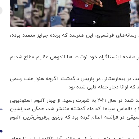
رسانه‌های فرانسوی، این هنرمند که برنده جوایز متعدد بوده،
بر را تأیید کرده و در صفحه اینستاگرام خود نوشت: «با اندوهی عظیم مطلع شدیم
ی‌شد، در بیمارستانی در پاریس درگذشت. اگرچه هنوز علت رسمی
 که اوانا دچار حمله قلبی شده بود.
او که از پدر و مادری کامرونی در حومه شرقی پاریس متولد شده در سال ۲۰۲۱ به شهرت رسید. از چهار آلبوم استودیویی
او، سه آلبوم «مربع» در ۲۰۲۳، «هرم» و «هرم ۲» در ۲۰۲۴ و «الماس سیاه» که ماه گذشته منتشر شد، همگی صدرنشین
قی در فرانسه اعلام کرده بود که ورنوی پرفروش‌ترین آلبوم
1