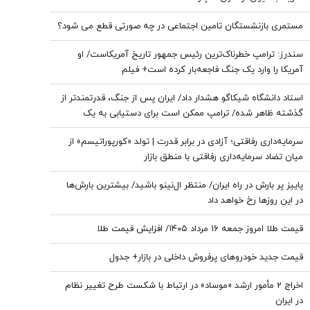
مستمری بازنشستگان تامین اجتماعی در چه صورتی قطع می شود؟
سندرز: ترامپ خطرناک‌ترین رئیس جمهور تاریخ آمریکاست/ او
آمریکا را وارد یک جنگ فاجعه‌بار کرده است+ فیلم
استاد دانشگاه شیکاگو هشدار داد/ ایران پس از جنگ، قدرتمندتر از
گذشته ظاهر شده/ ترامپ ممکن است برای دستیابی به یک
پیروزی نمادین پیش از انتخابات میان‌دوره‌ای کنگره، به عملیات
سرمایه‌داری رفاقتی؛ آزادی در برابر قدرت | تولد «کورپوراتیسم» از
زمینی روی بیاورد
میان تضاد سرمایه‌داری رفاقتی با منطق بازار
پاییز پر بارش در راه ایران/ منتظر ال‌نینو باشید/ بیشترین بارش‌ها
در این روزها رخ خواهد داد
قیمت طلا امروز جمعه ۱۶ مرداد ۱۴۰۵/ افزایش قیمت طلا
قیمت جدید خودروهای پرفروش داخلی در بازار+ جدول
اخراج 2 مأمور ارشد «موساد» در ارتباط با شکست طرح تغییر نظام
در ایران