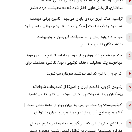
2
پیش‌شرط اصلاح قیمت بنزین | توکلی کاشی: اصلاحات
ساختاری از بخش‌هایی آغاز شود که به معیشت مردم فشار
وارد نکند
3
ترامپ: جنگ ایران بزودی پایان می‌یابد | تامین برخی مهمات
«محدودتر» شده است | ممکن است به زودی توافق حاصل شود
| ما ذخایر تقریبا نامحدود داریم
4
خبر تازه درباره زمان واریز معوقات فروردین و اردیبهشت
بازنشستگان تامین اجتماعی
5
افشای پشت پرده یورش پناهجویان به اسپانیا/ چین: این موج
مهاجرت، یک عملیات «جنگ ترکیبی» بود/ تلاشی هدفمند برای
اعمال فشار بر دولت «پدرو سانچز»
6
اگر چای را با این شرایط بنوشید سرطان می‌گیرید
7
رشیدی کوچی: تفاهم ایران و آمریکا از تصمیمات شجاعانه
پزشکیان بود/ به دولت پزشکیان نمره بالای ۱۶ یا ۱۷ می‌دهم/
یقین بدانید اگر هر فرد دیگری جای پزشکیان بود، کشور با
8
اکونومیست: پرداخت عوارض به ایران بهتر از ادامه تنش است |
مشکلات بزرگی روبه‌رو می‌شد/ اگر جلیلی رئیس‌جمهور
کشورهای خلیج فارس باید در مورد هرمز با ایران به توافق
می‌شد...
برسند | اعراب در مخمصهِ ترامپ گرفتار شده‌اند
9
ابوالفتح: حتی زمانی که می‌گوییم مذاکره نمی‌کنیم، در حال
مذاکره هستیم/ رسیدن به توافق نهایی شبیه معجزه است