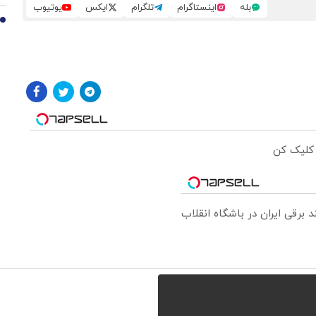
بله
اینستاگرام
تلگرام
ایکس
یوتیوب
10
 کلیک کن