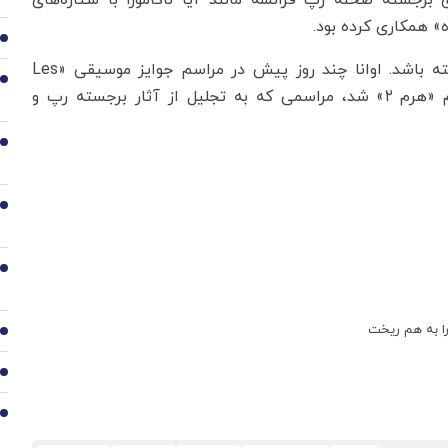
 برجسته صحنه رپ فرانسه مانند آیا ناکامورا با ستاره‌های
ه» همکاری کرده بود.
2
او قرار بود شب درگذشت خود، در شهر لیون اجرا داشته باشد. اوانا چند روز پیش در مراسم جوایز موسیقی «Les
3
Flammes» موفق به کسب جایزه آلبوم سال برای آلبوم «هرم ۲» شد، مراسمی که به تجلیل از آثار برجسته رپ و
4
5
6
را به هم ریخت
7
8
9