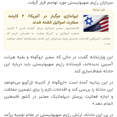
سربازان رژیم صهیونیستی مورد تهاجم قرار گرفت.
خبر مرتبط
تیراندازی مرگبار در آمریکا/ ۲ کارمند
سفارت اسرائیل کشته شدند
اقتصادنیوز: سفیر اسرائیل درباره کشته شدن ۲ کارمند
سفارت اسرائیل در آمریکا نوشت: ما اطمینان داریم که
مقامات آمریکایی اقدامات شدیدی علیه مسئولان این اقدام جنایتکارانه انجام خواهند
داد.»
این وزارتخانه گفت، در حالی که سفیر اروگوئه و بقیه هیئت
آسیبی ندیده‌اند، فرستاده رژیم صهیونیستی باید درباره این
حادثه شفاف‌سازی کند.
در این بیانیه آمده است: «اروگوئه از کابینه تل‌آویو می‌خواهد
این حادثه را بررسی کند و اقدامات لازم را برای تضمین حفاظت
و اجازه فعالیت پرسنل دیپلماتیک معتبر در کشور فلسطین
انجام دهد.»
در پی این حادثه، ارتش رژیم صهیونیستی در مقام توجیه برآمد