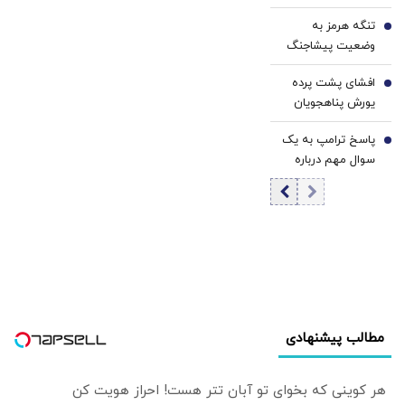
باشید/ بهترین
در تلاش برای
تنگه هرمز به
دریاچه‌های نزدیک
5
کاهش تنش
وضعیت پیشاجنگ
تهران
هاست
برخواهد گشت؟ |
افشای پشت پرده
روزنامه اینترنتی
6
یورش پناهجویان
دفتر رهبر شهید:
به اسپانیا/ چین:
همۀ دنیا باید با
پاسخ ترامپ به یک
این موج مهاجرت،
7
وضعیت پیش از
سوال مهم درباره
یک عملیات «جنگ
جنگِ تنگۀ هرمز
ونس و روبیو/
ترکیبی» بود/
خداحافظی کنند
کدامیک در
تلاشی هدفمند برای
نظرسنجی ها
اعمال فشار بر دولت
پیشتاز است؟
«پدرو سانچز»
مطالب پیشنهادی
هر کوینی که بخوای تو آبان تتر هست! احراز هویت کن