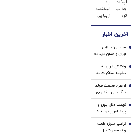
لبخند
به
دندان
و
جذاب
لبخندت
پزشکی
زیبایی
تر،
زیبایی
با پک
دندوناتو
اعتمادبنفس
بده!
سفید
برگردون
بیشتر
(خرید
کننده
(40%off)
آخرین اخبار
(تخفیف
ژل
خانگی
تا
سفیدکننده
سلیمی: تفاهم
امشب)
دندان
1
ایران و عمان باید به
با40%تخفیف)
تصویب مجلس
واکنش ایران به
برسد/ هیات مذاکره
2
تشبیه مذاکرات به
کننده این مورد را
بازی شطرنج از
مدنظر قرار دهد
اورعی: صنعت فولاد
سوی ترامپ/
3
دیگر نمی‌تواند روی
ایرانی‌ها
انرژی ارزان حساب
شطرنج‌بازان مطرحی
قیمت دلار، یورو و
کند | انرژی ارزان
4
هستند
پوند امروز دوشنبه
مزیت نیست، رانت
۱۹ مرداد 1405/
است | ما
ترامپ سوژه طعنه
کاهش قیمت دلار و
5
تولیدکننده فولاد
و تمسخر شد |
یورو
انرژی‌بری هستیم