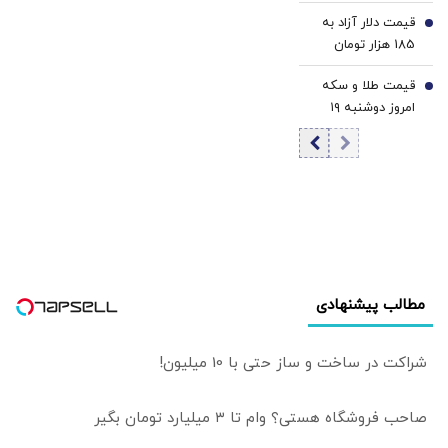
چرخه ضرب‌الاجل و
قیمت دلار آزاد به
تهدید تا
6
185 هزار تومان
عقب‌نشینی و
رسید
بازگشت به مذاکره |
قیمت طلا و سکه
7
گاردین: ترامپ 14
امروز دوشنبه ۱۹
بار مدعی شده که
مرداد ۱۴۰۵/افزایش
صلح با ایران در
قیمت طلا و سکه
دسترس است
امامی
مطالب پیشنهادی
شراکت در ساخت و ساز حتی با 10 میلیون!
صاحب فروشگاه هستی؟ وام تا ۳ میلیارد تومان بگیر