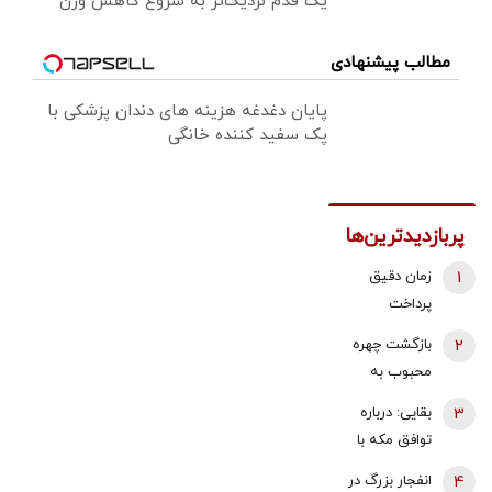
یک قدم نزدیک‌تر به شروع کاهش وزن
مطالب پیشنهادی
پایان دغدغه هزینه های دندان پزشکی با
پک سفید کننده خانگی
پربازدیدترین‌ها
1
زمان دقیق
پرداخت
معوقات
2
بازگشت چهره
بازنشستگان
محبوب به
تامین اجتماعی
تلویزیون
3
بقایی: درباره
اعلام شد
توافق مکه با
ایران صحبت
4
انفجار بزرگ در