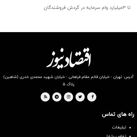
تا 3میلیارد وام سرمایه در گردش فروشندگان
آدرس: تهران - خیابان قائم مقام فراهانی - خیابان شهید محمدی خدری (شاهین)
پلاک ۵
راه های تماس
تبلیغات
تماس با ما