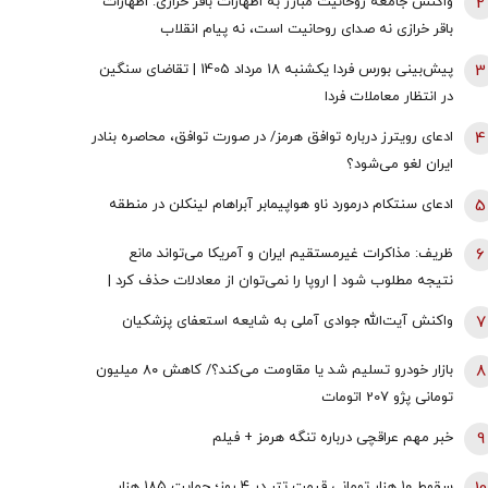
2
واکنش جامعه روحانیت مبارز به اظهارات باقر خرازی: اظهارات
باقر خرازی نه صدای روحانیت است، نه پیام انقلاب
3
پیش‌بینی بورس فردا یکشنبه 18 مرداد 1405 | تقاضای سنگین
در انتظار معاملات فردا
4
ادعای رویترز درباره توافق هرمز/ در صورت توافق، محاصره بنادر
ایران لغو می‌شود؟
5
ادعای سنتکام درمورد ناو هواپیمابر آبراهام لینکلن در منطقه
6
ظریف: مذاکرات غیرمستقیم ایران و آمریکا می‌تواند مانع
نتیجه مطلوب شود | اروپا را نمی‌توان از معادلات حذف کرد |
مدیریت تنش با آمریکا پیش‌شرط گسترش روابط با جهان است
7
واکنش آیت‌الله جوادی آملی به شایعه استعفای پزشکیان
8
بازار خودرو تسلیم شد یا مقاومت می‌کند؟/ کاهش ۸۰ میلیون
تومانی پژو 207 اتومات
9
خبر مهم عراقچی درباره تنگه هرمز + فیلم
سقوط ۱۰ هزار تومانی قیمت تتر در ۴ روز؛ حمایت ۱۸۵ هزار