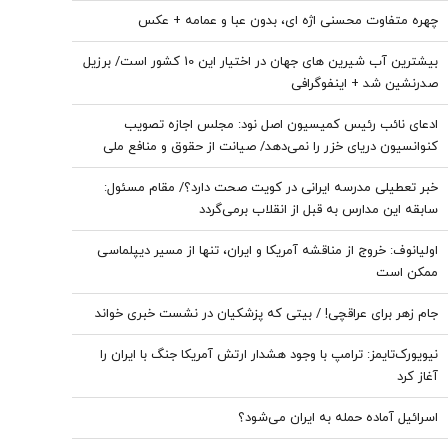
چهره متفاوت محسنی اژه ای، بدون عبا و عمامه + عکس
بیشترین آب شیرین های جهان در اختیار این 10 کشور است/ برزیل
صدرنشین شد + اینفوگرافی
ادعای نائب رئیس کمیسیون اصل نود: مجلس اجازه تصویب
کنوانسیون دریای خزر را نمی‌دهد/ صیانت از حقوق و منافع ملی
ایران در دریای خزر خط قرمز مجلس است
خبر تعطیلی مدرسه ایرانی در کویت صحت دارد؟/ مقام مسئول:
سابقه این مدارس به قبل از انقلاب برمی‌گردد
اولیانوف: خروج از مناقشه آمریکا و ایران، تنها از مسیر دیپلماسی
ممکن است
جام زهر برای عراقچی! / بیتی که پزشکیان در نشست خبری خواند
نیویورک‌تایمز: ترامپ با وجود هشدار ارتش آمریکا جنگ با ایران را
آغاز کرد
اسرائیل آماده حمله به ایران می‌شود؟