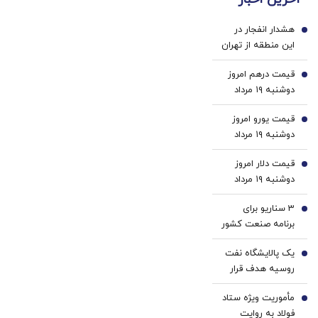
،
زیبایی
بکش!
محافظت
محافظ
دندوناتو
طبیعی
هشدار انفجار در
لباس
برگردون
1
این منطقه از تهران
در
(40%off)
مقابل
قیمت درهم امروز
2
بید
دوشنبه ۱۹ مرداد
۱۴۰۵/ افزایش
قیمت یورو امروز
قیمت درهم
3
دوشنبه ۱۹ مرداد
۱۴۰۵/ کاهش
قیمت دلار امروز
قیمت یورو
4
دوشنبه ۱۹ مرداد
۱۴۰۵/ افزایش
3 سناریو برای
قیمت دلار
5
برنامه صنعت کشور
| رئیس ایمیدرو:
یک پالایشگاه نفت
زنجیره فولاد با
6
روسیه هدف قرار
قیچی قیمت و
گرفت+ جزئیات
هزینه مواجه است
مأموریت ویژه ستاد
7
| تاب‌آوری فولاد
فولاد به روایت
صرفاً فنی نیست،