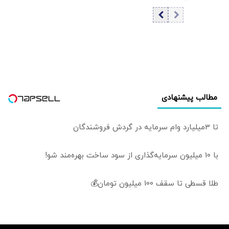
معاون وزیر صمت |
تاب‌آوری اقتصادی
در شرایط جنگی،
و بهره‌وری مدیریتی
صنعت فولاد
نیز باید مورد توجه
نمی‌تواند تنها
قرار گیرد
براساس یک نقشه
ثابت و جامع حرکت
کند
مطالب پیشنهادی
تا 3میلیارد وام سرمایه در گردش فروشندگان
با 10 میلیون سرمایه‌گذاری از سود ساخت بهره‌مند شو!
طلا قسطی تا سقف 100 میلیون تومان💰