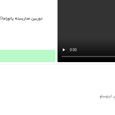
دوربین مداربسته پانوراما👈🏻 قابلیت چرخش 0