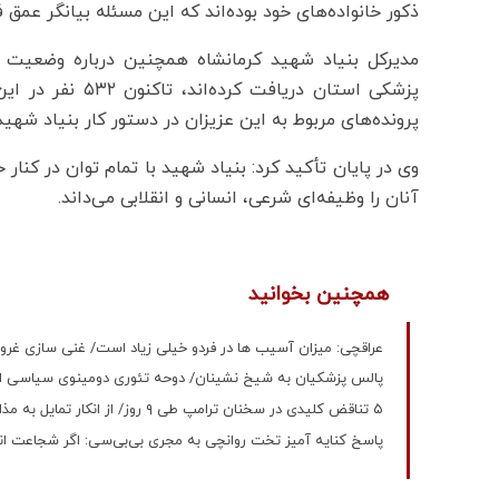
ذکور خانواده‌های خود بوده‌اند که این مسئله بیانگر عمق ف
مدیرکل بنیاد شهید کرمانشاه همچنین درباره وضعیت 
پزشکی استان دریا
پرونده‌های مربوط به این عزیزان در دستور کار بنیاد شهید ق
وی در پایان تأکید کرد: بنیاد شهید با تمام توان در کنا
آنان را وظیفه‌ای شرعی، انسانی و انقلابی می‌داند.
همچنین بخوانید
عراقچی: میزان آسیب ها در فردو خیلی زیاد است/ غنی سازی غرور 
پالس پزشکیان به شیخ نشینان/ دوحه تئوری دومینوی سیاسی اسرا
۵ تناقض کلیدی در سخنان ترامپ طی ۹ روز/ از انکار تمایل به مذاکره تا ادعای عدم تمایل به تغییر رژیم و حمایت مستقیم از آن
پاسخ کنایه آمیز تخت روانچی به مجری بی‌بی‌سی: اگر شجاعت انتقا