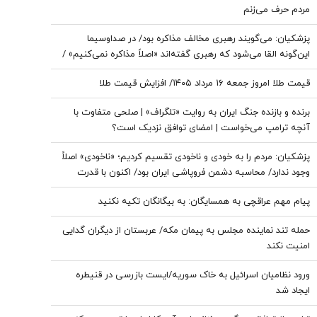
مردم حرف می‌زنم
پزشکیان: می‌گویند رهبری مخالف مذاکره بود/ در صداوسیما
این‌گونه القا می‌شود که رهبری گفته‌اند «اصلاً مذاکره نمی‌کنیم» /
ما با اجازه ایشان مذاکره کردیم
قیمت طلا امروز جمعه ۱۶ مرداد ۱۴۰۵/ افزایش قیمت طلا
برنده و بازنده جنگ ایران به روایت «تلگراف» | صلحی متفاوت با
آنچه ترامپ می‌خواست | امضای توافق نزدیک است؟
پزشکیان: مردم را به خودی و ناخودی تقسیم کردیم؛ «ناخودی» اصلاً
وجود ندارد/ محاسبه دشمن فروپاشی ایران بود/ اکنون با قدرت
بیشتری ایستاده‌ایم
پیام مهم عراقچی به همسایگان: به بیگانگان تکیه نکنید
حمله تند نماینده مجلس به پیمان مکه/ عربستان از دیگران گدایی
امنیت نکند
ورود نظامیان اسرائیل به خاک سوریه/ایست بازرسی در قنیطره
ایجاد شد