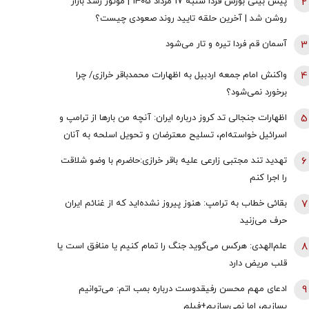
2
پیش بینی بورس فردا شنبه 17 مرداد 1405 | موتور رشد بازار
روشن شد | آخرین حلقه تایید روند صعودی چیست؟
3
آسمان قم فردا تیره و تار می‌شود
4
واکنش امام جمعه اردبیل به اظهارات محمدباقر خرازی/ چرا
برخورد نمی‌شود؟
5
اظهارات جنجالی تد کروز درباره ایران: آنچه من بارها از ترامپ و
اسرائیل خواسته‌ام، تسلیح معترضان و تحویل اسلحه به آنان
است
6
تهدید تند مجتبی زارعی علیه باقر خرازی:حاضرم با وضو شلاقت
را اجرا کنم
7
بقائی خطاب به ترامپ: هنوز پیروز نشده‌اید که از غنائم ایران
حرف می‌زنید
8
علم‌الهدی: هرکس می‌گوید جنگ را تمام کنیم یا منافق است یا
قلب مریض دارد
9
ادعای مهم محسن رفیقدوست درباره بمب اتم: می‌توانیم
بسازیم، اما نمی‌سازیم+فیلم