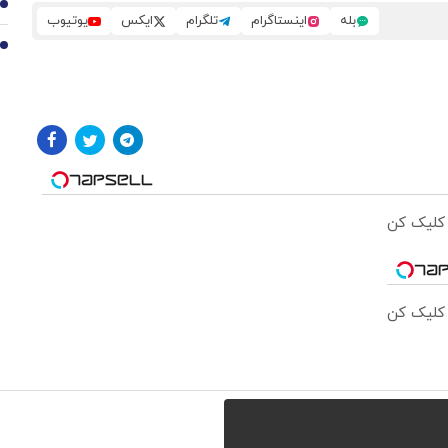
9
بله
اینستاگرام
تلگرام
ایکس
یوتیوب
10
 کلیک کن
 کلیک کن