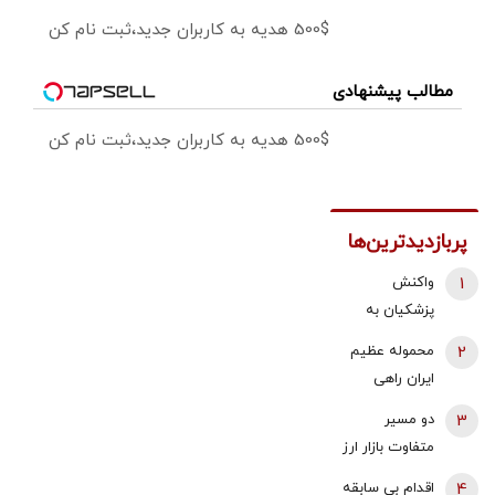
500$ هدیه به کاربران جدید،ثبت نام کن
مطالب پیشنهادی
500$ هدیه به کاربران جدید،ثبت نام کن
پربازدیدترین‌ها
1
واکنش
پزشکیان به
استعفای
2
محموله عظیم
ذوالقدر از
ایران راهی
دبیری شعام/
عراق شد +
3
دو مسیر
استعفا تایید
جزئیات
متفاوت بازار ارز
شد؟
و طلا؛ سقوط
4
اقدام بی سابقه