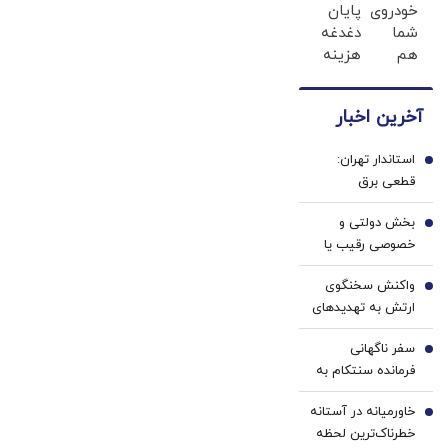
خلیج‌فارس دارد
خودروی
پایان
بگیر
احراز
شما
دغدغه
هویت
هم
هزینه
تنها در
های
چند
دندان
آخرین اخبار
ساعت
پزشکی
فروخته
با پک
استاندار تهران:
خواهد
سفید
1
قطعی برق
شد
کننده
تولیدی‌ها بدون
خانگی
بخش دولتی و
اطلاع قبلی ممنوع
2
خصوصی رقیب یا
شریک؟ | روایت
واکنش سخنگوی
ولی الله سیف از
3
ارتش به تهدیدهای
تقسیم کار بخش
آمریکا: نظم ایرانی
دولتی و خصوصی
سفر ناگهانی
در تنگه هرمز
4
در کشورهای پیشرو
فرمانده سنتکام به
غیرقابل بازگشت
صادرات |
تل‌آویو
است
سفارتخانه‌ها فقط
خاورمیانه در آستانه
5
سیاسی نباشند
خطرناک‌ترین لحظه