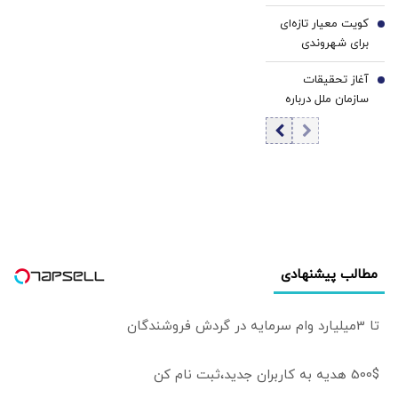
از ۱۹۷۳ | نشنال
کویت معیار تازه‌ای
اینترست: قبل از
6
برای شهروندی
آنکه خیلی دیر شود
گذاشت: پدربزرگ
ترامپ از مارپیچ
آغاز تحقیقات
شما باید قبل از
7
تشدید تنش با
سازمان ملل درباره
۱۹۲۰ ساکن کویت
ایران بیرون بیاید |
جاسوسی کارمندش
بوده باشد
تنگه هرمز تنها
برای اسرائیل
گلوگاه استراتژیک
مورد تهدید نیست
مطالب پیشنهادی
تا 3میلیارد وام سرمایه در گردش فروشندگان
500$ هدیه به کاربران جدید،ثبت نام کن