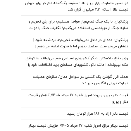
دو مسیر متفاوت بازار ارز و طلا؛ سقوط یک‌کاناله دلار در برابر جهش
قیمت طلا | سکه ۲.۳ میلیون گران شد
پزشکیان: با یک جنگ تمام‌عیار مواجه هستیم/ برای رفع تحریم و
سایه جنگ از دیپلماسی استفاده می‌کنیم/ تکلیف جنگ با دولت
نیست
پزشکیان: عده‌ای در داخل نمی‌خواهند تحریم‌ها برداشته شود |
دلشان می‌خواست استعفا بدهم اما با قدرت ادامه می‌دهم |
قالیباف بهترین همکاری را با دولت دارد
وزیر دفاع پاکستان: دیگر کشورهای اسلامی هم می‌توانند به توافق
مکه بپیوندند | مانند ناتو، کشورهای مسلمان باید اختلافات خود را
کنار بگذارند
هدف قرار گرفتن یک کشتی در سواحل عمان/ سازمان عملیات
تجارت دریایی انگلیس خبر داد
قیمت دلار، یورو و پوند امروز شنبه ۱۷ مرداد 1405/ کاهش قیمت
دلار و یورو
قیمت دلار آزاد به 186 هزار تومان رسید
قیمت دینار عراق امروز شنبه ۱۷ مرداد 1405/ افزایش قیمت دینار