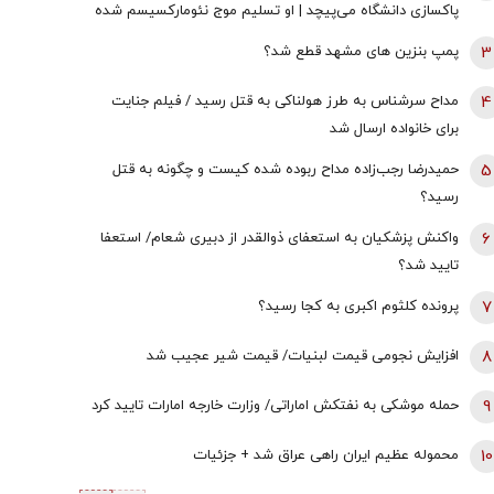
پاکسازی دانشگاه می‌پیچد | او تسلیم موج نئومارکسیسم شده
است | سروش به زبان چپ سخن می‌گوید و نظام بازار آزاد
3
پمپ بنزین های مشهد قطع شد؟
رقابتی را با برچسب کاپیتالیسم توضیح می‌دهد
4
مداح سرشناس به طرز هولناکی به قتل رسید / فیلم جنایت
برای خانواده ارسال شد
5
حمیدرضا رجب‌زاده مداح ربوده شده کیست و چگونه به قتل
رسید؟
6
واکنش پزشکیان به استعفای ذوالقدر از دبیری شعام/ استعفا
تایید شد؟
7
پرونده کلثوم اکبری به کجا رسید؟
8
افزایش نجومی قیمت لبنیات/ قیمت شیر عجیب شد
9
حمله موشکی به نفتکش اماراتی/ وزارت خارجه امارات تایید کرد
10
محموله عظیم ایران راهی عراق شد + جزئیات