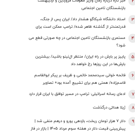
2
خبر تازه درباره زمان واریز معوقات فروردین و اردیبهشت
بازنشستگان تامین اجتماعی
3
استاد دانشگاه شیکاگو هشدار داد/ ایران پس از جنگ،
قدرتمندتر از گذشته ظاهر شده/ ترامپ ممکن است برای
دستیابی به یک پیروزی نمادین پیش از انتخابات میان‌دوره‌ای
4
مستمری بازنشستگان تامین اجتماعی در چه صورتی قطع می
کنگره، به عملیات زمینی روی بیاورد
شود؟
5
پاییز پر بارش در راه ایران/ منتظر ال‌نینو باشید/ بیشترین
بارش‌ها در این روزها رخ خواهد داد
6
فاتحه خوانی سیدمحمد خاتمی و ظریف بر پیکر ابوالقاسم
قاسم‌زاده/ همتی هم برای تشییع آمده بود+ تصاویر
7
ادعای رسانه اسرائیلی: ترامپ در مسیر توافق با ایران قرار دارد
8
ژیلا هدائی درگذشت
9
دلار ۷ هزار تومان ریخت، بازدهی یورو و درهم منفی شد |
پیش‌بینی قیمت دلار در هفته سوم مرداد 1405 | بازار در فاز