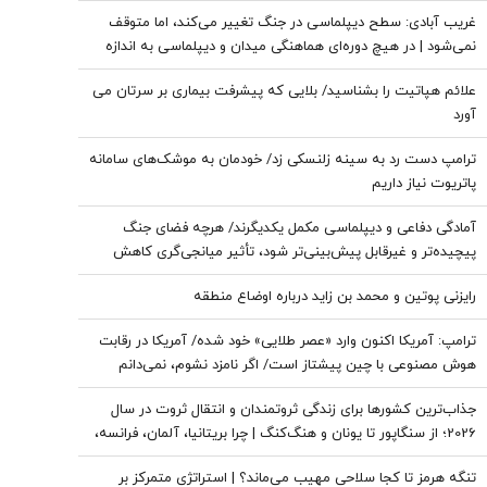
غریب آبادی: سطح دیپلماسی در جنگ تغییر می‌کند، اما متوقف
نمی‌شود | در هیچ دوره‌ای هماهنگی میدان و دیپلماسی به اندازه
امروز نبود | ادبیاتمان در زمان جنگ، مانند ادبیاتمان در زمان صلح
علائم هپاتیت را بشناسید/ بلایی که پیشرفت بیماری بر سرتان می
باشد؟
آورد
ترامپ دست رد به سینه زلنسکی زد/ خودمان به موشک‌های سامانه
پاتریوت نیاز داریم
آمادگی دفاعی و دیپلماسی مکمل یکدیگرند/ هرچه فضای جنگ
پیچیده‌تر و غیرقابل پیش‌بینی‌تر شود، تأثیر میانجی‌گری کاهش
پیدا می‌کند/ نتانیاهو دنبال حفظ وضعیت «نه جنگ، نه صلح» در
رایزنی پوتین و محمد بن زاید درباره اوضاع منطقه
منطقه است
ترامپ: آمریکا اکنون وارد «عصر طلایی» خود شده/ آمریکا در رقابت
هوش مصنوعی با چین پیشتاز است/ اگر نامزد نشوم، نمی‌دانم
طرفدارانم باز هم رأی می‌دهند یا نه
جذاب‌ترین کشورها برای زندگی ثروتمندان و انتقال ثروت در سال
2026؛ از سنگاپور تا یونان و هنگ‌کنگ | چرا بریتانیا، آلمان، فرانسه،
نروژ و کره جنوبی درحال از دست دادن جذابیت هستند؟
تنگه هرمز تا کجا سلاحی مهیب می‌ماند؟ | استراتژی متمرکز بر