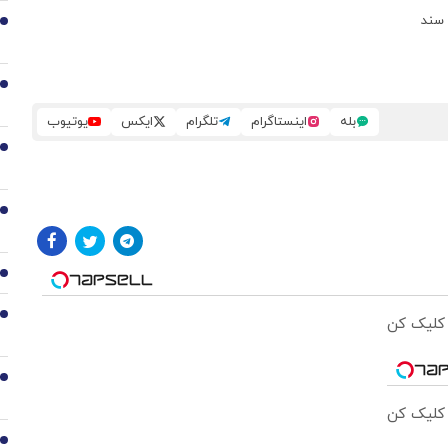
 سند
2
3
بله
اینستاگرام
تلگرام
ایکس
یوتیوب
4
5
6
7
 کلیک کن
8
 کلیک کن
9