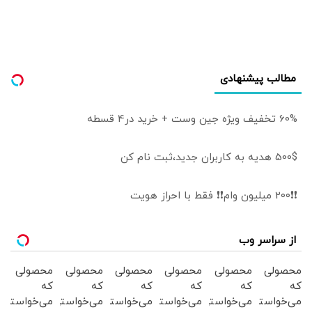
نخستین قربانی هر
جنگ، سلامت مردم
است
مطالب پیشنهادی
60% تخفیف ویژه جین وست + خرید در4 قسطه
500$ هدیه به کاربران جدید،ثبت نام کن
❗❗200 میلیون وام❗❗ فقط با احراز هویت
از سراسر وب
محصولی
محصولی
محصولی
محصولی
محصولی
محصولی
که
که
که
که
که
که
می‌خواستی
می‌خواستی
می‌خواستی
می‌خواستی
می‌خواستی
می‌خواستی