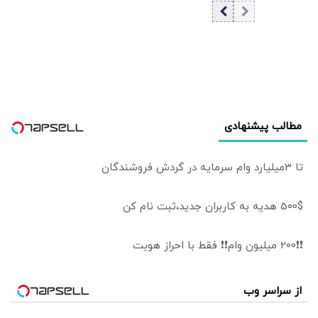
مواجه هستیم/
۲.۳ میلیون گران
برای رفع تحریم و
شد
سایه جنگ از
دیپلماسی استفاده
می‌کنیم/ تکلیف
جنگ با دولت
نیست
مطالب پیشنهادی
تا 3میلیارد وام سرمایه در گردش فروشندگان
500$ هدیه به کاربران جدید،ثبت نام کن
❗❗200 میلیون وام❗❗ فقط با احراز هویت
از سراسر وب