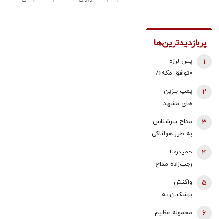
پربازدیدترین‌ها
1
پس لرزه
«توافق مکه»/
ترکیه توضیح
2
پمپ بنزین
داد: بر علیه
های مشهد
ایران نیست
قطع شد؟
3
مداح سرشناس
به طرز هولناکی
به قتل رسید /
4
حمیدرضا
فیلم جنایت
رجب‌زاده مداح
برای خانواده
ربوده شده
5
واکنش
ارسال شد
کیست و
پزشکیان به
چگونه به قتل
استعفای
6
محموله عظیم
رسید؟
ذوالقدر از