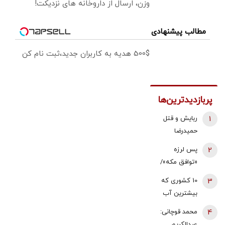
وزن، ارسال از داروخانه های نزدیکت!
مطالب پیشنهادی
500$ هدیه به کاربران جدید،ثبت نام کن
پربازدیدترین‌ها
1
ربایش و قتل
حمیدرضا
رجب‌زاده تایید
2
پس لرزه
شد/ ارسال
«توافق مکه»/
ویدئویی از
ترکیه توضیح
3
10 کشوری که
لحظه قتل او
داد: بر علیه
بیشترین آب
برای
ایران نیست
شیرین جهان را
خانواده‌اش+
4
محمد قوچانی:
دارند
عکس
عبدالکریم