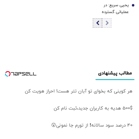
یحیی سریع: در
بازگشایی تنگه هرمز
7
عملیاتی گسترده
وارد مرحله نهایی
تجمعات نظامی
شد
وابسته به عربستان
را هدف قرار دادیم+
فیلم
مطالب پیشنهادی
هر کوینی که بخوای تو آبان تتر هست! احراز هویت کن
500$ هدیه به کاربران جدید،ثبت نام کن
40 درصد سود سالانه❗ از تورم جا نمونی😲