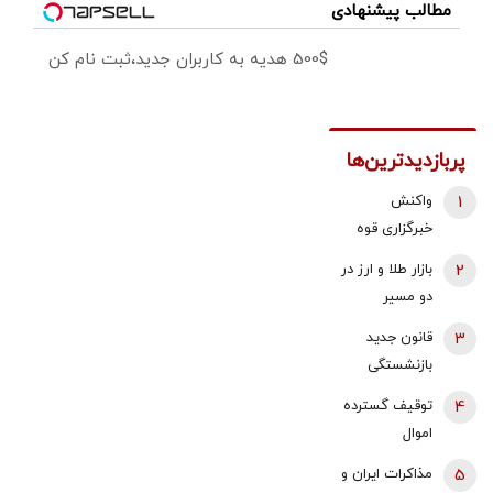
مطالب پیشنهادی
500$ هدیه به کاربران جدید،ثبت نام کن
پربازدیدترین‌ها
1
واکنش
خبرگزاری قوه
قضائیه به
2
بازار طلا و ارز در
ادعای نماینده
دو مسیر
مجلس درباره
متفاوت؛ دلار
3
قانون جدید
شیوه ردیابی و
عقب نشست،
بازنشستگی
ترور شهید
طلا و سکه با
اعلام شد/ این
لاریجانی
4
توقیف گسترده
اونس جهانی
افراد باید 5
اموال
بالا رفتند |
سال بیشتر کار
شرکت‌های
سیگنال‌های
5
مذاکرات ایران و
کنند
تراستی/ ۱۶۷۳
مثبت به