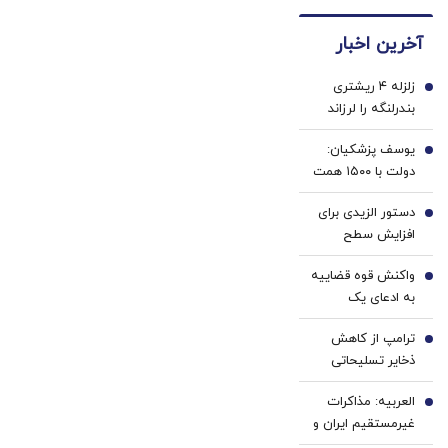
کاربران
های
کننده
جدید،ثبت
دندان
دندان!
آخرین اخبار
نام کن
پزشکی
خرید40%تخفیف
با پک
زلزله ۴ ریشتری
سفید
1
بندرلنگه را لرزاند
کننده
خانگی
یوسف پزشکیان:
2
دولت با ۱۵۰۰ همت
کسری بودجه
دستور الزیدی برای
تحویل گرفته شد/
3
افزایش سطح
در صورت تداوم
آمادگی نیروهای
محاصره، صادر
واکنش قوه قضاییه
امنیتی و نظامی
4
می‌کنید، اما
به ادعای یک
عراق
نمی‌توانید واردات
نماینده مجلس
انجام دهید
ترامپ از کاهش
درباره شهادت
5
ذخایر تسلیحاتی
شهید لاریجانی
آمریکا خشمگین
العربیه: مذاکرات
شد
6
غیرمستقیم ایران و
آمریکا برای