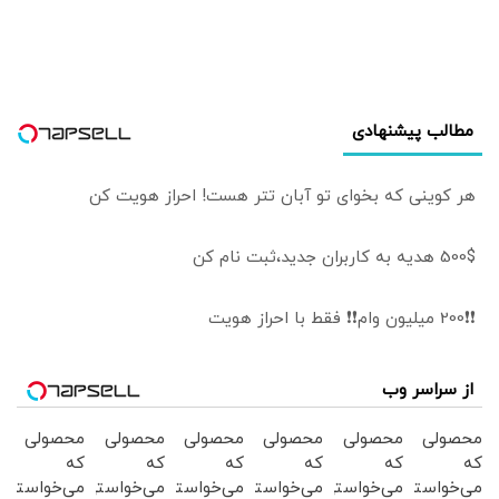
اسرائیل هم به
نمایش درآمد
مطالب پیشنهادی
هر کوینی که بخوای تو آبان تتر هست! احراز هویت کن
500$ هدیه به کاربران جدید،ثبت نام کن
❗❗200 میلیون وام❗❗ فقط با احراز هویت
از سراسر وب
محصولی
محصولی
محصولی
محصولی
محصولی
محصولی
که
که
که
که
که
که
می‌خواستی
می‌خواستی
می‌خواستی
می‌خواستی
می‌خواستی
می‌خواستی