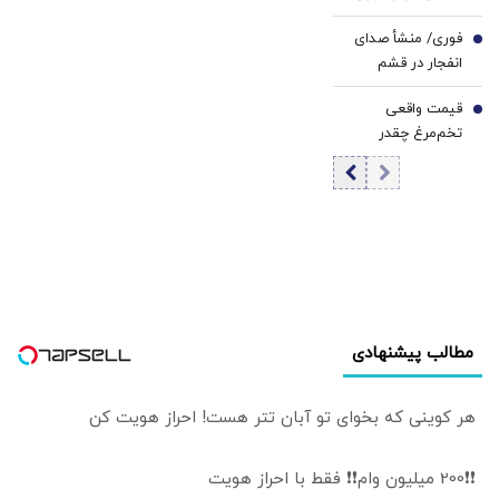
گفت‌وگو می‌کند/
فوری/ منشأ صدای
جزئیات تماس
6
انفجار در قشم
تلفنی
مشخص شد/ مقابه
قیمت واقعی
با اهداف دشمن در
7
تخم‌مرغ چقدر
ورودی تنگه هرمز
است؟/ مصرف
روزانه ۳ هزار و ۳۰۰
تن تخم مرغ در
تهران
مطالب پیشنهادی
هر کوینی که بخوای تو آبان تتر هست! احراز هویت کن
❗❗200 میلیون وام❗❗ فقط با احراز هویت