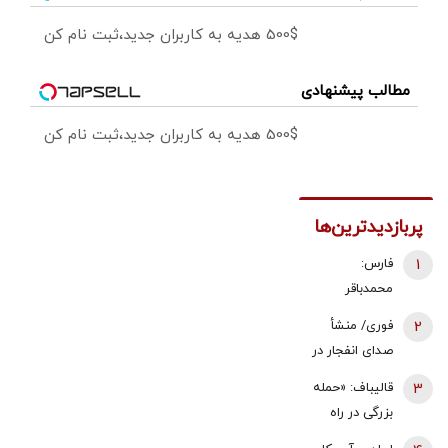
500$ هدیه به کاربران جدید،ثبت نام کن
مطالب پیشنهادی
500$ هدیه به کاربران جدید،ثبت نام کن
پربازدیدترین‌ها
1
فارس:
محمدباقر
ذوالقدر استعفا
2
فوری/ منشأ
داد/ محسن
صدای انفجار در
رضایی دبیر
قشم مشخص
3
قالیباف: «حمله
شورای عالی
شد/ مقابه با
بزرگی در راه
امنیت ملی شد
اهداف دشمن
است... صبر