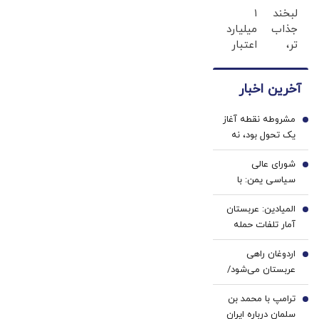
لبخند
۱
دندان
ها با
جذاب
میلیارد
پزشکی
ژل
تر،
اعتبار
با پک
سفید
اعتمادبنفس
خرید
سفید
کننده
بیشتر
طلا |
کننده
دندان!
آخرین اخبار
(تخفیف
بدون
خانگی
خرید40%تخفیف
تا
ضامن
مشروطه نقطه آغاز
امشب)
و چک
1
یک تحول بود، نه
پایان | تجربه
شورای عالی
خواست تجدد با
2
سیاسی یمن: با
عقل عقلایی |
محاصره و تشدید
مشروطه ایرانی
المیادین: عربستان
تنش، مقابله به
3
تقلید از غرب نبود
آمار تلفات حمله
مثل می‌کنیم
انصارالله را محرمانه
اردوغان راهی
کرد
4
عربستان می‌شود/
دیدار با محمد
ترامپ با محمد بن
بن‌سلمان در ریاض
5
سلمان درباره ایران