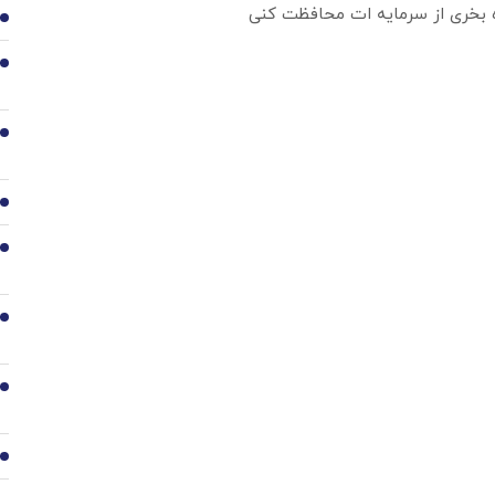
ره بخری از سرمایه ات محافظت کنی
2
3
4
5
6
7
8
9