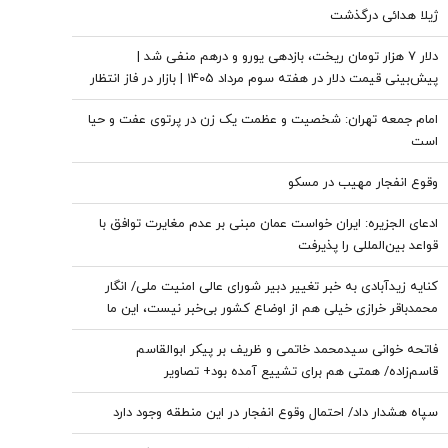
ژیلا هدائی درگذشت
دلار ۷ هزار تومان ریخت، بازدهی یورو و درهم منفی شد |
پیش‌بینی قیمت دلار در هفته سوم مرداد 1405 | بازار در فاز انتظار
امام جمعه تهران: شخصیت و عظمت یک زن در پرتوی عفت و حیا
است
وقوع انفجار مهیب در مسکو
ادعای الجزیره: ایران خواست عمان مبنی بر عدم مغایرت توافق با
قواعد بین‌المللی را پذیرفت
کنایه زیدآبادی به خبر تغییر دبیر شورای عالی امنیت ملی/ انگار
محمدباقر خرازی خیلی هم از اوضاع کشور بی‌خبر نیست، این ما
هستیم که بی‌خبریم
فاتحه خوانی سیدمحمد خاتمی و ظریف بر پیکر ابوالقاسم
قاسم‌زاده/ همتی هم برای تشییع آمده بود+ تصاویر
سپاه هشدار داد/ احتمال وقوع انفجار در این منطقه وجود دارد