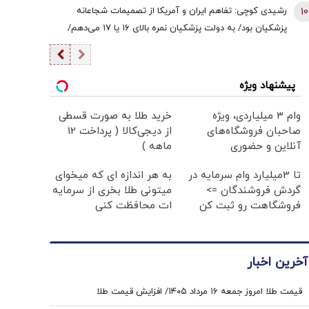
10
رشیدی کوچی: تفاهم ایران و آمریکا از تصمیمات شجاعانه
پزشکیان بود/ به دولت پزشکیان نمره بالای ۱۶ یا ۱۷ می‌دهم/
یقین بدانید اگر هر فرد دیگری جای پزشکیان بود، کشور با
مشکلات بزرگی روبه‌رو می‌شد/ اگر جلیلی رئیس‌جمهور
می‌شد...
پیشنهاد ویژه
وام ۳ میلیاردی، ویژه
خرید طلا به صورت قسطی
صاحبان فروشگاه‌های
از دیجی‌کالا ( پرداخت 12
آنلاین و حضوری
ماهه )
تا 3میلیارد وام سرمایه در
به هر اندازه ای که میخوای
گردش فروشندگان =>
میتونی طلا بخری از سرمایه
فروشگاهت رو ثبت کن
ات محافظت کنی
آخرین اخبار
قیمت طلا امروز جمعه ۱۶ مرداد ۱۴۰۵/ افزایش قیمت طلا