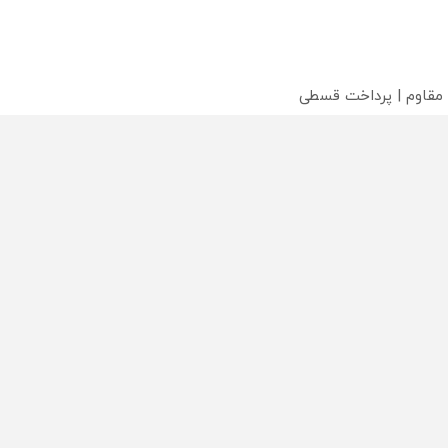
 مقاوم | پرداخت قسطی
 اقساطی 💳 📍 تهران
 داریم!😍 | 📍تهران
محصولی که می‌خواستی رو
محصولی که می‌خواستی رو
محص
خر
در شکفت انگیز دیجی‌کالا بخر
در شگفت انگیز دیجی‌کالا بخر
در ش
!
!
!