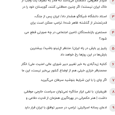
2
سردار معروفی: دشمنان می‌دانند که قادر به تصرف یک وجب از
خاک ایران نیستند/ اگر چنین حماقتی کنند، گورستان خود را در
آنجا خواهند یافت/ دیپلماسی بدون پشتیبانی مردمی
3
استاد دانشگاه شیکاگو هشدار داد/ ایران پس از جنگ،
امکان‌پذیر نیست
قدرتمندتر از گذشته ظاهر شده/ ترامپ ممکن است برای
دستیابی به یک پیروزی نمادین پیش از انتخابات میان‌دوره‌ای
4
مستمری بازنشستگان تامین اجتماعی در چه صورتی قطع می
کنگره، به عملیات زمینی روی بیاورد
شود؟
5
پاییز پر بارش در راه ایران/ منتظر ال‌نینو باشید/ بیشترین
بارش‌ها در این روزها رخ خواهد داد
6
کنایه زیدآبادی به خبر تغییر دبیر شورای عالی امنیت ملی/ انگار
محمدباقر خرازی خیلی هم از اوضاع کشور بی‌خبر نیست، این ما
هستیم که بی‌خبریم
7
اگر چای را با این شرایط بنوشید سرطان می‌گیرید
8
ظریفیان: با نفی ابزار مذاکره نمی‌توان سیاست خارجی موفقی
داشت | هنر حکمرانی در بهره‌گیری همزمان از قدرت دفاعی و
ظرفیت‌های دیپلماتیک است، نه حذف یکی به نفع دیگری
9
ادعای رسانه اسرائیلی: ترامپ در مسیر توافق با ایران قرار دارد