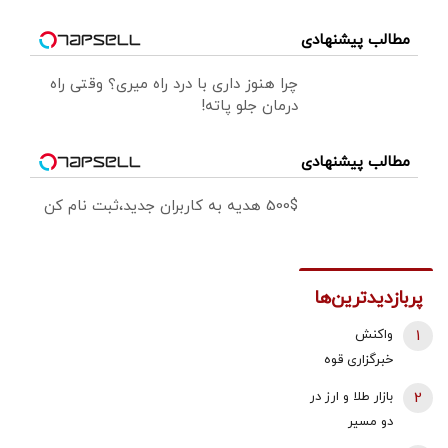
مطالب پیشنهادی
چرا هنوز داری با درد راه میری؟ وقتی راه
درمان جلو پاته!
مطالب پیشنهادی
500$ هدیه به کاربران جدید،ثبت نام کن
پربازدیدترین‌ها
1
واکنش
خبرگزاری قوه
قضائیه به
2
بازار طلا و ارز در
ادعای نماینده
دو مسیر
مجلس درباره
متفاوت؛ دلار