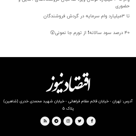
حضوری
تا 3میلیارد وام سرمایه در گردش فروشندگان
40 درصد سود سالانه❗ از تورم جا نمونی😲
آدرس: تهران - خیابان قائم مقام فراهانی - خیابان شهید محمدی خدری (شاهین)
پلاک ۵