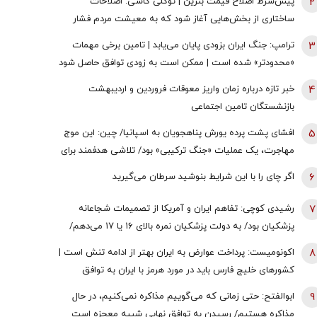
2
پیش‌شرط اصلاح قیمت بنزین | توکلی کاشی: اصلاحات
ساختاری از بخش‌هایی آغاز شود که به معیشت مردم فشار
وارد نکند
3
ترامپ: جنگ ایران بزودی پایان می‌یابد | تامین برخی مهمات
«محدودتر» شده است | ممکن است به زودی توافق حاصل شود
| ما ذخایر تقریبا نامحدود داریم
4
خبر تازه درباره زمان واریز معوقات فروردین و اردیبهشت
بازنشستگان تامین اجتماعی
5
افشای پشت پرده یورش پناهجویان به اسپانیا/ چین: این موج
مهاجرت، یک عملیات «جنگ ترکیبی» بود/ تلاشی هدفمند برای
اعمال فشار بر دولت «پدرو سانچز»
6
اگر چای را با این شرایط بنوشید سرطان می‌گیرید
7
رشیدی کوچی: تفاهم ایران و آمریکا از تصمیمات شجاعانه
پزشکیان بود/ به دولت پزشکیان نمره بالای ۱۶ یا ۱۷ می‌دهم/
یقین بدانید اگر هر فرد دیگری جای پزشکیان بود، کشور با
8
اکونومیست: پرداخت عوارض به ایران بهتر از ادامه تنش است |
مشکلات بزرگی روبه‌رو می‌شد/ اگر جلیلی رئیس‌جمهور
کشورهای خلیج فارس باید در مورد هرمز با ایران به توافق
می‌شد...
برسند | اعراب در مخمصهِ ترامپ گرفتار شده‌اند
9
ابوالفتح: حتی زمانی که می‌گوییم مذاکره نمی‌کنیم، در حال
مذاکره هستیم/ رسیدن به توافق نهایی شبیه معجزه است