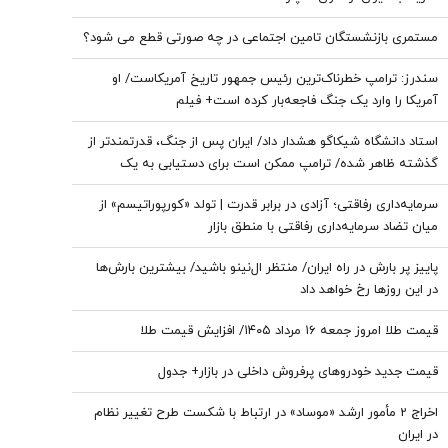
مستمری بازنشستگان تامین اجتماعی در چه صورتی قطع می شود؟
سندرز: ترامپ خطرناک‌ترین رئیس جمهور تاریخ آمریکاست/ او
آمریکا را وارد یک جنگ فاجعه‌بار کرده است+ فیلم
استاد دانشگاه شیکاگو هشدار داد/ ایران پس از جنگ، قدرتمندتر از
گذشته ظاهر شده/ ترامپ ممکن است برای دستیابی به یک
پیروزی نمادین پیش از انتخابات میان‌دوره‌ای کنگره، به عملیات
سرمایه‌داری رفاقتی؛ آزادی در برابر قدرت | تولد «کورپوراتیسم» از
زمینی روی بیاورد
میان تضاد سرمایه‌داری رفاقتی با منطق بازار
پاییز پر بارش در راه ایران/ منتظر ال‌نینو باشید/ بیشترین بارش‌ها
در این روزها رخ خواهد داد
قیمت طلا امروز جمعه ۱۶ مرداد ۱۴۰۵/ افزایش قیمت طلا
قیمت جدید خودروهای پرفروش داخلی در بازار+ جدول
اخراج 2 مأمور ارشد «موساد» در ارتباط با شکست طرح تغییر نظام
در ایران