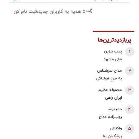
500$ هدیه به کاربران جدید،ثبت نام کن
پربازدیدترین‌ها
1
پمپ بنزین
های مشهد
قطع شد؟
2
مداح سرشناس
به طرز هولناکی
به قتل رسید /
3
محموله عظیم
فیلم جنایت
ایران راهی
برای خانواده
عراق شد +
4
حمیدرضا
ارسال شد
جزئیات
رجب‌زاده مداح
ربوده شده
5
واکنش
کیست و
پزشکیان به