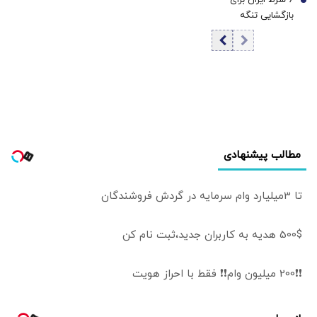
7
نمی‌توان جنگید |
بازگشایی تنگه
برنامه این بود که
هرمز/ شورای عالی
حتی به پاسگاه‌های
امنیت ملی تکلیف
مرزی ما حمله شود
را یکسره کرد
مطالب پیشنهادی
تا 3میلیارد وام سرمایه در گردش فروشندگان
500$ هدیه به کاربران جدید،ثبت نام کن
❗❗200 میلیون وام❗❗ فقط با احراز هویت