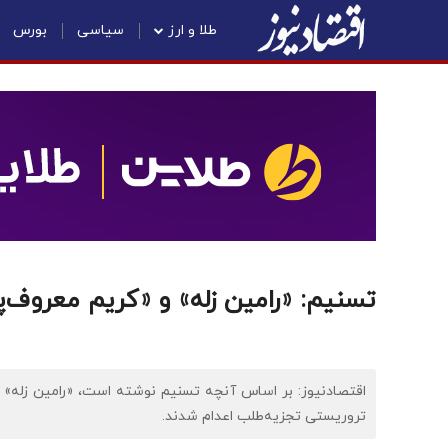
طلا و ارز
سیاسی
بورس
تسنیم: «رامین زله» و «کریم معروف‌پ
تروریستی تجزیه‌طلب اعدام شدند.