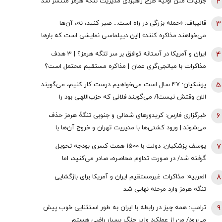
2
جزئیات متن اولیۀ طرح راهبردی مدیریت تنگه هرمز منتشر شد
3
قالیباف: «حمله بزرگی در راه است... صبر کنید، نه، آن‌ها
می‌خواهند مذاکره کنند» |این دیپلماسی نمایشی است که بارها
تکرار شده است
4
ایران و آمریکا در آستانه توافق بر سر تنگه هرمز؟ | 3 هدف
مذاکرات با میانجی‌گری عمان | مذاکره مستقیم محتمل است؟
5
پزشکیان: ۴۷ سال است می‌خواهیم درست کار کنیم، می‌گویند
الان وقتش نیست!/ می‌گویند فلانی که حزب‌اللهی بود را
برداشتی! + فیلم
6
خبرگزاری فارس: کریدورهای شمالی و جنوبی تنگۀ هرمز حذف
می‌شوند | ورود کشتی‌ها با مدیریت تهران و خروج آن‌ها با
مدیریت مشترک تهران و مسقط خواهد بود | عوارض برای گذر از
7
یوسف پزشکیان: دولت با ۱۵۰۰ همت کسری بودجه تحویل
تنگه در قالب بهای خدمات است
گرفته شد/ در صورت تداوم محاصره، صادر می‌کنید، اما
نمی‌توانید واردات انجام دهید
8
العربیه: مذاکرات غیرمستقیم ایران و آمریکا برای بازگشایی
تنگه هرمز وارد مرحله نهایی شد
9
ترامپ: همه چیز در رابطه با ایران به طور استثنایی خوب پیش
می‌رود/ من از عملکرد وزیر جنگ بسیار راضی هستم