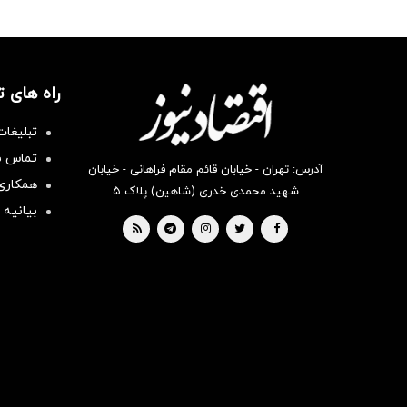
راه های 
تبلیغات
تماس با
آدرس: تهران - خیابان قائم مقام فراهانی - خیابان
همکاری 
شهید محمدی خدری (شاهین) پلاک ۵
بیانیه 