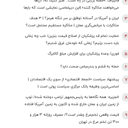
2
قالیباف: «حمله بزرگی در راه است... صبر کنید، نه، آن‌ها
می‌خواهند مذاکره کنند» |این دیپلماسی نمایشی است که بارها
تکرار شده است
3
ایران و آمریکا در آستانه توافق بر سر تنگه هرمز؟ | 3 هدف
مذاکرات با میانجی‌گری عمان | مذاکره مستقیم محتمل است؟
4
حمایت تمام قد پزشکیان از اصلاح قیمت بنزین/ خب چه زمانی
باید دست بزنیم؟ زمانی که خودمان غرق شدیم؟
5
فوری/ وعده پزشکیان برای افزایش مبلغ کالابرگ
6
حمله به قشم و بندرعباس صحت دارد؟
7
پیشنهاد سیاست «انجماد اقتصادی» از سوی یک اقتصاددان |
اساسی‌ترین وظیفه بانک مرکزی سیاست پولی است |
اولویت‌های بانک مرکزی در شرایط فعلی
8
الجزیره: همه نگاه‌ها به رئیس‌جمهور ترامپ دوخته شده/ توپ
از زمین ایران و عمان خارج شده و اکنون به زمین آمریکا افتاده
است
9
قیمت واقعی تخم‌مرغ چقدر است؟/ مصرف روزانه ۳ هزار و
۳۰۰ تن تخم مرغ در تهران