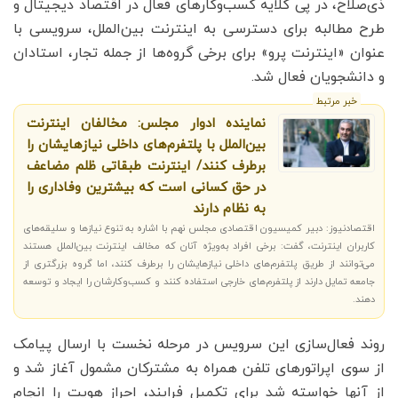
ذی‌صلاح، در پی گلایه کسب‌وکارهای فعال در اقتصاد دیجیتال و
طرح مطالبه برای دسترسی به اینترنت بین‌الملل، سرویسی با
عنوان «اینترنت پرو» برای برخی گروه‌ها از جمله تجار، استادان
و دانشجویان فعال شد.
خبر مرتبط
نماینده ادوار مجلس: مخالفان اینترنت
بین‌الملل با پلتفرم‌های داخلی نیازهایشان را
برطرف کنند/ اینترنت طبقاتی ظلم مضاعف
در حق کسانی است که بیشترین وفاداری را
به نظام دارند
اقتصادنیوز: دبیر کمیسیون اقتصادی مجلس نهم با اشاره به تنوع نیازها و سلیقه‌های
کاربران اینترنت، گفت: برخی افراد به‌ویژه آنان که مخالف اینترنت بین‌الملل هستند
می‌توانند از طریق پلتفرم‌های داخلی نیازهایشان را برطرف کنند، اما گروه بزرگتری از
جامعه تمایل دارند از پلتفرم‌های خارجی استفاده کنند و کسب‌وکارشان را ایجاد و توسعه
دهند.
روند فعال‌سازی این سرویس در مرحله نخست با ارسال پیامک
از سوی اپراتورهای تلفن همراه به مشترکان مشمول آغاز شد و
از آنها خواسته شد برای تکمیل فرایند، احراز هویت را انجام