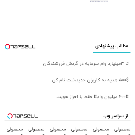
سعودی: عربستان
در تلاش برای
کاهش تنش
هاست
مطالب پیشنهادی
تا 3میلیارد وام سرمایه در گردش فروشندگان
500$ هدیه به کاربران جدید،ثبت نام کن
❗❗200 میلیون وام❗❗ فقط با احراز هویت
از سراسر وب
محصولی
محصولی
محصولی
محصولی
محصولی
محصولی