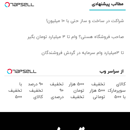
مطالب پیشنهادی
توافق پایداری بین
ایران و آمریکا شکل
نگیرد
شراکت در ساخت و ساز حتی با 10 میلیون!
صاحب فروشگاه هستی؟ وام تا ۳ میلیارد تومان بگیر
تا 3میلیارد وام سرمایه در گردش فروشندگان
از سراسر وب
کالای
تخفیف
500 هزار
تخفیف
90 درصد
با
سوپرمارکتی
500 هزار
تومان
90
تخفیف
تخفیف
با 500
تومانی
تخفیف
درصدی
کالای
500
هزار
سوپرمارکت
سوپرمارکت
سوپر
سوپرمارکتی
هزارتومن
تومان
دیجی
دیجی
مارکت
دیجی
در
تخفیف
کالا!
کالا
دیجی
کالا
سوپرمارکت
از دیجی
کالا
دیجی
کالا
کالا