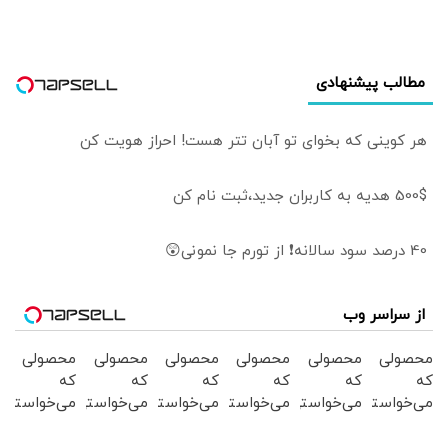
یقین بدانید اگر هر
فرد دیگری جای
پزشکیان بود، کشور
مطالب پیشنهادی
با مشکلات بزرگی
روبه‌رو می‌شد/ اگر
جلیلی رئیس‌جمهور
هر کوینی که بخوای تو آبان تتر هست! احراز هویت کن
می‌شد...
500$ هدیه به کاربران جدید،ثبت نام کن
40 درصد سود سالانه❗ از تورم جا نمونی😲
از سراسر وب
محصولی
محصولی
محصولی
محصولی
محصولی
محصولی
که
که
که
که
که
که
می‌خواستی
می‌خواستی
می‌خواستی
می‌خواستی
می‌خواستی
می‌خواستی
رو در
رو در
رو در
رو در
رو در
رو در
شکفت
شگفت
شگفت
شکفت
شگفت
شکفت