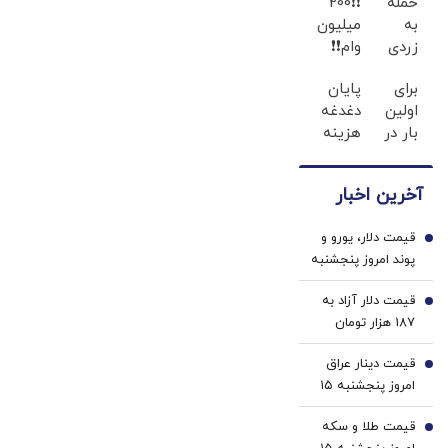
حمله
❗❗200
به
میلیون
زردی
وام❗❗
دندان
فقط با
برای
پایان
ها با
احراز
اولین
دغدغه
ژل
هویت
بار در
هزینه
سفید
ایران
های
کننده
🇮🇷
دندان
دندان!
آخرین اخبار
این
پزشکی
خرید40%تخفیف
دکتر
با پک
قیمت دلار، یورو و
کرم
سفید
1
پوند امروز پنجشنبه
ترمیم
کننده
۱۵ مرداد 1405/
کننده
خانگی
قیمت دلار آزاد به
کاهش قیمت دلار و
2
23
187 هزار تومان
یورو
روزه
رسید
ساخت!
قیمت دینار عراق
3
امروز پنجشنبه ۱۵
مرداد 1405/ کاهش
قیمت طلا و سکه
قیمت دینار
4