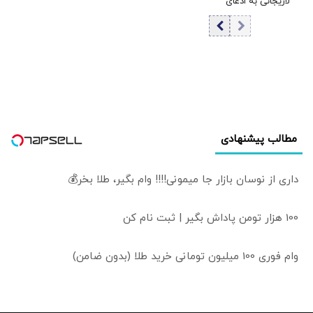
لاریجانی به ادعای
کوچک‌شده ایران
ردیابی با تماس
تلفنی/ علی
لاریجانی در
راهپیمایی روز
قدس شناسایی
شد؟
مطالب پیشنهادی
داری از نوسان بازار جا میمونی!!!! وام بگیر، طلا بخر💰
100 هزار تومن پاداش بگیر | ثبت نام کن
وام فوری 100 میلیون تومانی خرید طلا (بدون ضامن)