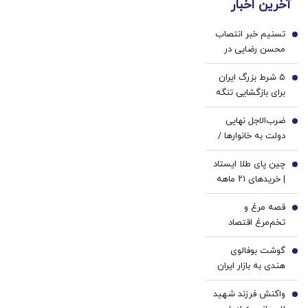
آخرین اخبار
نام
جمع
شد!
رایگان
میشه
تسنیم خبر انتصاب
😍
1
محسن رضایی در
شعام را حذف کرد
۵ شرط بزرگ ایران
2
برای بازگشایی تنگه
هرمز/ وال‌استریت
ضرب‌الاجل نهایی
ژورنال خبر داد
3
دولت به خانوارها /
یارانه و کالابرگ این
چین پای طلا ایستاد
افراد قطع می‌شود
4
| خریدهای ۲۱ ماهه
پکن برای نبرد با
قصه مرغ و
سلطه دلار |
5
تخم‌مرغ اقتصاد
مهم‌ترین عامل
ایران | رشد نرخ ارز
حمایت از طلا در
گوشت بوفالوی
معلول تورم است،
6
نیمه دوم سال
هندی به بازار ایران
نه علت | ناکارآمدی
چیست؟
رسید
قیمت‌گذاری
واکنش فرزند شهید
7
دستوری در اقتصاد