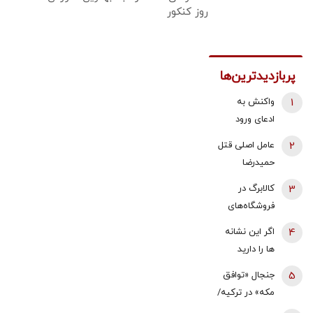
روز کنکور
پربازدیدترین‌ها
1
واکنش به
ادعای ورود
هواگردها به
2
عامل اصلی قتل
کشور ٣٠
حمیدرضا
دقیقه قبل از
رجب‌زاده
3
کالابرگ در
حمله به بیت
دستگیر شد
فروشگاه‌های
رهبری/ رییس
بزرگ هم قطع
سازمان
4
اگر این نشانه
شد
هواپیمایی
ها را دارید
کشوری: کذب
یعنی بدنتان
5
جنجال «توافق
محض است/
سریع‌تر از
مکه» در ترکیه/
اگر چنین
سنتان پیر
نمایندگان
گزارشی وجود