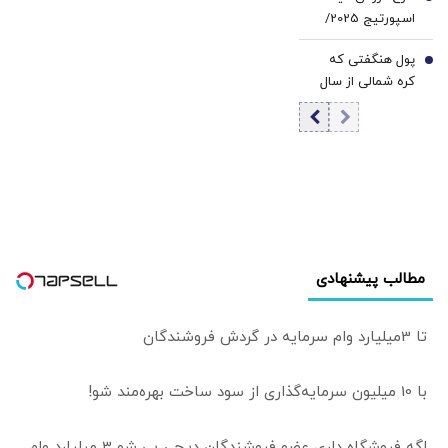
6
اسپورتیج 2025/
گروه رسانه‌ای دنیای
قیمت قطعی اعلام
اقتصاد | بررسی
پول هنگفتی که
شد/ شرایط
7
حیاتی‌ترین مسائل
کره شمالی از سال
چیست؟
روز صنعت فولاد
۲۰۲۲ تا ۲۰۲۵ به
جیب زد/ معجزه
اقتصادی از اوکراین
آمد/ جنگ و سرقت
رمزارز چگونه به داد
کیم جونگ اون
رسید؟
مطالب پیشنهادی
تا 3میلیارد وام سرمایه در گردش فروشندگان
با 10 میلیون سرمایه‌گذاری از سود ساخت بهره‌مند شو!
اگه فروشگاه داری عضو فروشندگان دیجی پی شو 3 میلیارد وام