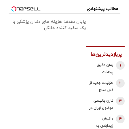
مطالب پیشنهادی
پایان دغدغه هزینه های دندان پزشکی با
پک سفید کننده خانگی
پربازدیدترین‌ها
1
زمان دقیق
پرداخت
معوقات
2
جزئیات جدید از
بازنشستگان
قتل مداح
تامین اجتماعی
جوان/ ماجرای
3
فارن پالیسی:
اعلام شد
قرار حمیدرضا
موضوع ایران در
رجب‌زاده با یک
اختیار دولت
4
واکنش
دختر بلاگر چه
آینده اسرائیل
زیدآبادی به
بود؟/ پیکر او در