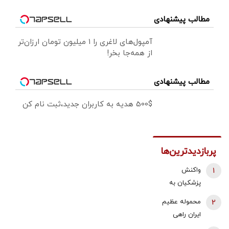
مطالب پیشنهادی
آمپول‌های لاغری را ۱ میلیون تومان ارزان‌تر
از همه‌جا بخر!
مطالب پیشنهادی
500$ هدیه به کاربران جدید،ثبت نام کن
پربازدیدترین‌ها
1
واکنش
پزشکیان به
استعفای
2
محموله عظیم
ذوالقدر از
ایران راهی
دبیری شعام/
عراق شد +