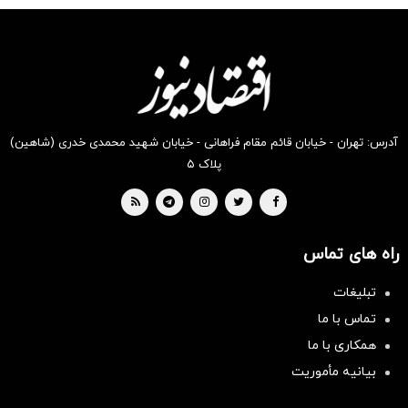
تومان
دیجی
در
مارکت
دیجی
دیجی
تخفیف
کالا!
سوپرمارکت
دیجی
کالا
کالا
از دیجی
دیجی
کالا
کالا
کالا
موجود
است
آدرس: تهران - خیابان قائم مقام فراهانی - خیابان شهید محمدی خدری (شاهین)
پلاک ۵
راه های تماس
تبلیغات
تماس با ما
همکاری با ما
بیانیه مأموریت